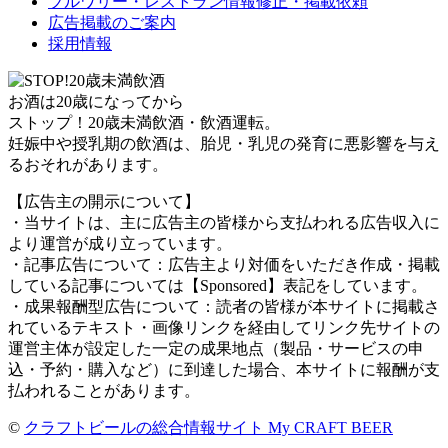
ブルワリー・レストラン情報修正・掲載依頼
広告掲載のご案内
採用情報
お酒は20歳になってから
ストップ！20歳未満飲酒・飲酒運転。
妊娠中や授乳期の飲酒は、胎児・乳児の発育に悪影響を与え
るおそれがあります。
【広告主の開示について】
・当サイトは、主に広告主の皆様から支払われる広告収入に
より運営が成り立っています。
・記事広告について：広告主より対価をいただき作成・掲載
している記事については【Sponsored】表記をしています。
・成果報酬型広告について：読者の皆様が本サイトに掲載さ
れているテキスト・画像リンクを経由してリンク先サイトの
運営主体が設定した一定の成果地点（製品・サービスの申
込・予約・購入など）に到達した場合、本サイトに報酬が支
払われることがあります。
©
クラフトビールの総合情報サイト My CRAFT BEER