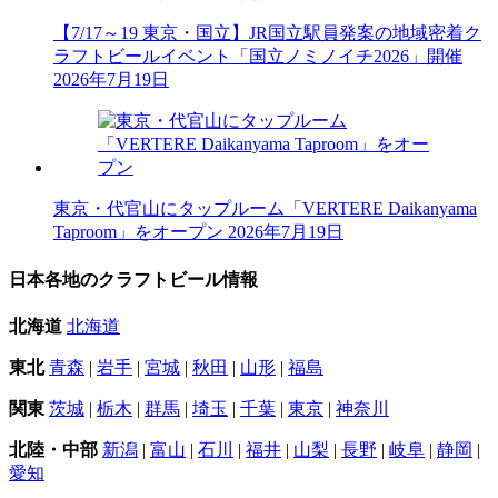
【7/17～19 東京・国立】JR国立駅員発案の地域密着ク
ラフトビールイベント「国立ノミノイチ2026」開催
2026年7月19日
東京・代官山にタップルーム「VERTERE Daikanyama
Taproom」をオープン
2026年7月19日
日本各地のクラフトビール情報
北海道
北海道
東北
青森
|
岩手
|
宮城
|
秋田
|
山形
|
福島
関東
茨城
|
栃木
|
群馬
|
埼玉
|
千葉
|
東京
|
神奈川
北陸・中部
新潟
|
富山
|
石川
|
福井
|
山梨
|
長野
|
岐阜
|
静岡
|
愛知