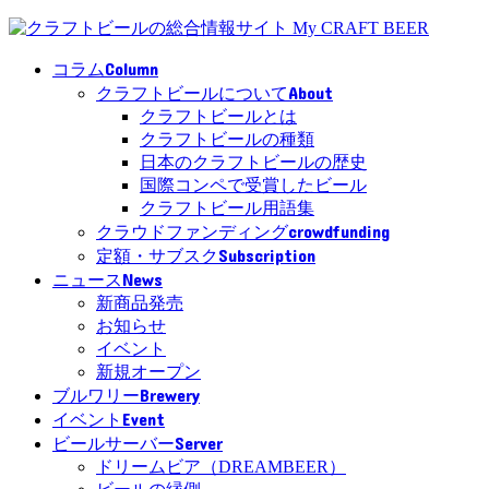
Column
コラム
About
クラフトビールについて
クラフトビールとは
クラフトビールの種類
日本のクラフトビールの歴史
国際コンペで受賞したビール
クラフトビール用語集
crowdfunding
クラウドファンディング
Subscription
定額・サブスク
News
ニュース
新商品発売
お知らせ
イベント
新規オープン
Brewery
ブルワリー
Event
イベント
Server
ビールサーバー
ドリームビア（DREAMBEER）