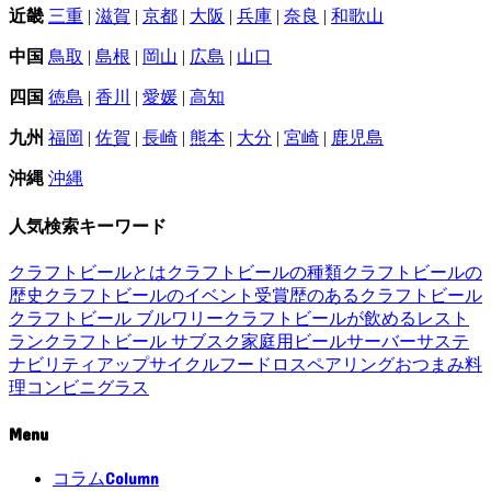
近畿
三重
|
滋賀
|
京都
|
大阪
|
兵庫
|
奈良
|
和歌山
中国
鳥取
|
島根
|
岡山
|
広島
|
山口
四国
徳島
|
香川
|
愛媛
|
高知
九州
福岡
|
佐賀
|
長崎
|
熊本
|
大分
|
宮崎
|
鹿児島
沖縄
沖縄
人気検索キーワード
クラフトビールとは
クラフトビールの種類
クラフトビールの
歴史
クラフトビールのイベント
受賞歴のあるクラフトビール
クラフトビール ブルワリー
クラフトビールが飲めるレスト
ラン
クラフトビール サブスク
家庭用ビールサーバー
サステ
ナビリティ
アップサイクル
フードロス
ペアリング
おつまみ
料
理
コンビニ
グラス
Menu
Column
コラム