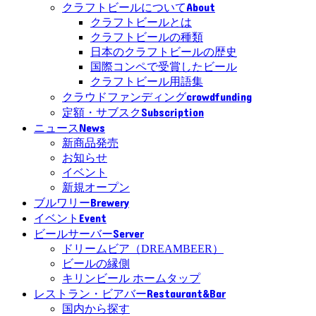
About
クラフトビールについて
クラフトビールとは
クラフトビールの種類
日本のクラフトビールの歴史
国際コンペで受賞したビール
クラフトビール用語集
crowdfunding
クラウドファンディング
Subscription
定額・サブスク
News
ニュース
新商品発売
お知らせ
イベント
新規オープン
Brewery
ブルワリー
Event
イベント
Server
ビールサーバー
ドリームビア（DREAMBEER）
ビールの縁側
キリンビール ホームタップ
Restaurant&Bar
レストラン・ビアバー
国内から探す