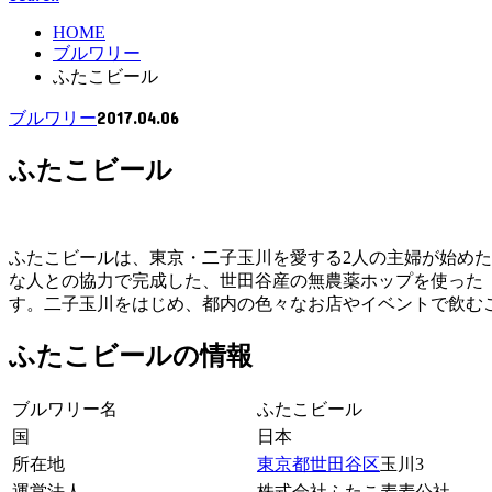
HOME
ブルワリー
ふたこビール
2017.04.06
ブルワリー
ふたこビール
ふたこビールは、東京・二子玉川を愛する2人の主婦が始め
な人との協力で完成した、世田谷産の無農薬ホップを使った
す。二子玉川をはじめ、都内の色々なお店やイベントで飲む
ふたこビールの情報
ブルワリー名
ふたこビール
国
日本
所在地
東京都
世田谷区
玉川3
運営法人
株式会社ふたこ麦麦公社