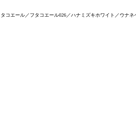
フタコエール／フタコエール026／ハナミズキホワイト／ウナ