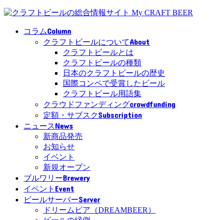
Column
コラム
About
クラフトビールについて
クラフトビールとは
クラフトビールの種類
日本のクラフトビールの歴史
国際コンペで受賞したビール
クラフトビール用語集
crowdfunding
クラウドファンディング
Subscription
定額・サブスク
News
ニュース
新商品発売
お知らせ
イベント
新規オープン
Brewery
ブルワリー
Event
イベント
Server
ビールサーバー
ドリームビア（DREAMBEER）