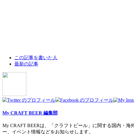
The
この記事を書いた人
following
最新の記事
two
tabs
change
content
below.
My CRAFT BEER 編集部
My CRAFT BEERは、「クラフトビール」に関する国
ー、イベント情報などをお知らせします。