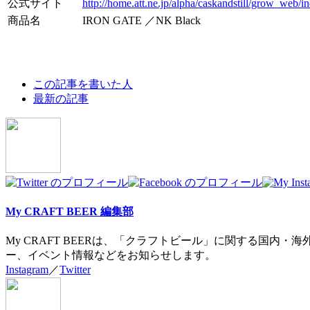
公式サイト
http://home.att.ne.jp/alpha/caskandstill/grow_web/
商品名
IRON GATE ／NK Black
The
この記事を書いた人
following
最新の記事
two
tabs
change
content
below.
My CRAFT BEER 編集部
My CRAFT BEERは、「クラフトビール」に関する国
ー、イベント情報などをお知らせします。
Instagram
／
Twitter