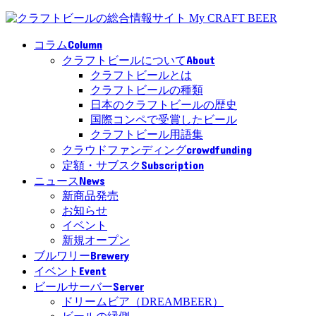
Column
コラム
About
クラフトビールについて
クラフトビールとは
クラフトビールの種類
日本のクラフトビールの歴史
国際コンペで受賞したビール
クラフトビール用語集
crowdfunding
クラウドファンディング
Subscription
定額・サブスク
News
ニュース
新商品発売
お知らせ
イベント
新規オープン
Brewery
ブルワリー
Event
イベント
Server
ビールサーバー
ドリームビア（DREAMBEER）