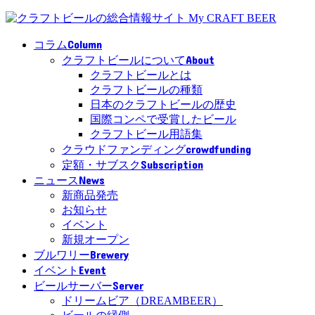
Column
コラム
About
クラフトビールについて
クラフトビールとは
クラフトビールの種類
日本のクラフトビールの歴史
国際コンペで受賞したビール
クラフトビール用語集
crowdfunding
クラウドファンディング
Subscription
定額・サブスク
News
ニュース
新商品発売
お知らせ
イベント
新規オープン
Brewery
ブルワリー
Event
イベント
Server
ビールサーバー
ドリームビア（DREAMBEER）