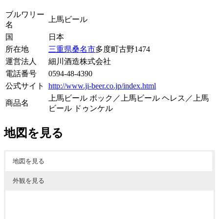
ブルワリー
上馬ビール
名
国
日本
所在地
三重県
桑名市
多度町古野1474
運営法人
細川酒造株式会社
電話番号
0594-48-4390
公式サイト
http://www.ji-beer.co.jp/index.html
上馬ビール ボック／上馬ビール ヘレス／上馬
商品名
ビール ドゥンケル
地図を見る
地図を見る
外観を見る