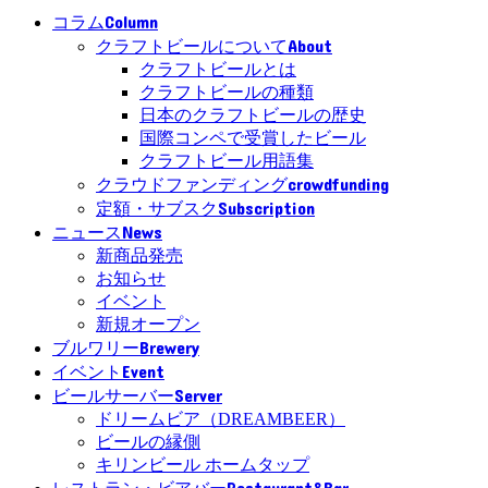
Column
コラム
About
クラフトビールについて
クラフトビールとは
クラフトビールの種類
日本のクラフトビールの歴史
国際コンペで受賞したビール
クラフトビール用語集
crowdfunding
クラウドファンディング
Subscription
定額・サブスク
News
ニュース
新商品発売
お知らせ
イベント
新規オープン
Brewery
ブルワリー
Event
イベント
Server
ビールサーバー
ドリームビア（DREAMBEER）
ビールの縁側
キリンビール ホームタップ
Restaurant&Bar