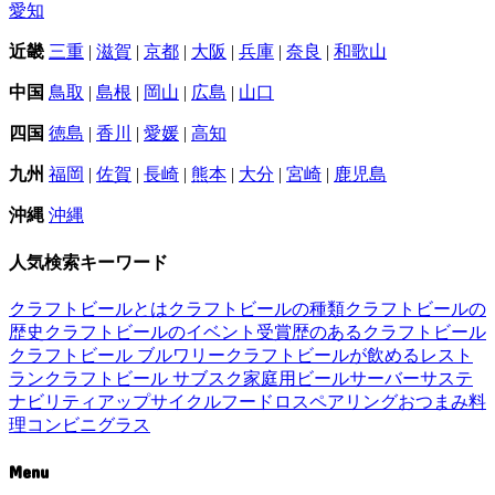
愛知
近畿
三重
|
滋賀
|
京都
|
大阪
|
兵庫
|
奈良
|
和歌山
中国
鳥取
|
島根
|
岡山
|
広島
|
山口
四国
徳島
|
香川
|
愛媛
|
高知
九州
福岡
|
佐賀
|
長崎
|
熊本
|
大分
|
宮崎
|
鹿児島
沖縄
沖縄
人気検索キーワード
クラフトビールとは
クラフトビールの種類
クラフトビールの
歴史
クラフトビールのイベント
受賞歴のあるクラフトビール
クラフトビール ブルワリー
クラフトビールが飲めるレスト
ラン
クラフトビール サブスク
家庭用ビールサーバー
サステ
ナビリティ
アップサイクル
フードロス
ペアリング
おつまみ
料
理
コンビニ
グラス
Menu