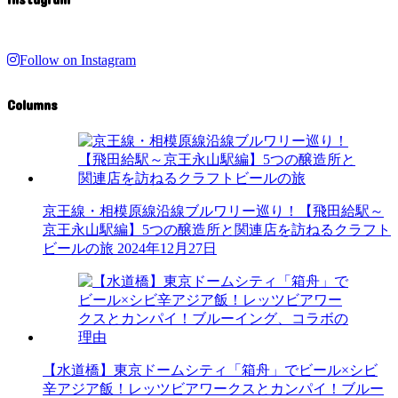
Follow on Instagram
Columns
京王線・相模原線沿線ブルワリー巡り！【飛田給駅～
京王永山駅編】5つの醸造所と関連店を訪ねるクラフト
ビールの旅
2024年12月27日
【水道橋】東京ドームシティ「箱舟」でビール×シビ
辛アジア飯！レッツビアワークスとカンパイ！ブルー