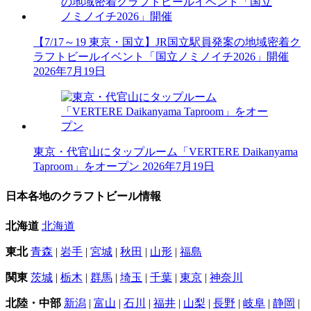
【7/17～19 東京・国立】JR国立駅員発案の地域密着ク
ラフトビールイベント「国立ノミノイチ2026」開催
2026年7月19日
東京・代官山にタップルーム「VERTERE Daikanyama
Taproom」をオープン
2026年7月19日
日本各地のクラフトビール情報
北海道
北海道
東北
青森
|
岩手
|
宮城
|
秋田
|
山形
|
福島
関東
茨城
|
栃木
|
群馬
|
埼玉
|
千葉
|
東京
|
神奈川
北陸・中部
新潟
|
富山
|
石川
|
福井
|
山梨
|
長野
|
岐阜
|
静岡
|