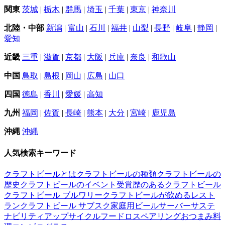
関東
茨城
|
栃木
|
群馬
|
埼玉
|
千葉
|
東京
|
神奈川
北陸・中部
新潟
|
富山
|
石川
|
福井
|
山梨
|
長野
|
岐阜
|
静岡
|
愛知
近畿
三重
|
滋賀
|
京都
|
大阪
|
兵庫
|
奈良
|
和歌山
中国
鳥取
|
島根
|
岡山
|
広島
|
山口
四国
徳島
|
香川
|
愛媛
|
高知
九州
福岡
|
佐賀
|
長崎
|
熊本
|
大分
|
宮崎
|
鹿児島
沖縄
沖縄
人気検索キーワード
クラフトビールとは
クラフトビールの種類
クラフトビールの
歴史
クラフトビールのイベント
受賞歴のあるクラフトビール
クラフトビール ブルワリー
クラフトビールが飲めるレスト
ラン
クラフトビール サブスク
家庭用ビールサーバー
サステ
ナビリティ
アップサイクル
フードロス
ペアリング
おつまみ
料