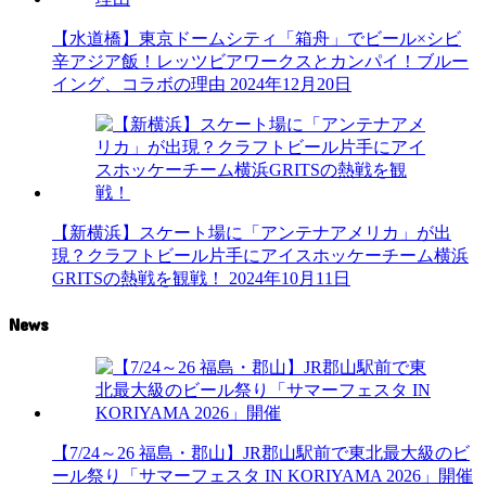
【水道橋】東京ドームシティ「箱舟」でビール×シビ
辛アジア飯！レッツビアワークスとカンパイ！ブルー
イング、コラボの理由
2024年12月20日
【新横浜】スケート場に「アンテナアメリカ」が出
現？クラフトビール片手にアイスホッケーチーム横浜
GRITSの熱戦を観戦！
2024年10月11日
News
【7/24～26 福島・郡山】JR郡山駅前で東北最大級のビ
ール祭り「サマーフェスタ IN KORIYAMA 2026」開催