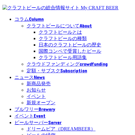
Column
コラム
About
クラフトビールについて
クラフトビールとは
クラフトビールの種類
日本のクラフトビールの歴史
国際コンペで受賞したビール
クラフトビール用語集
crowdfunding
クラウドファンディング
Subscription
定額・サブスク
News
ニュース
新商品発売
お知らせ
イベント
新規オープン
Brewery
ブルワリー
Event
イベント
Server
ビールサーバー
ドリームビア（DREAMBEER）