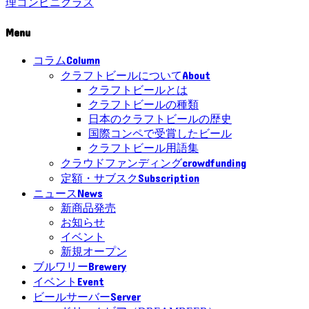
理
コンビニ
グラス
Menu
Column
コラム
About
クラフトビールについて
クラフトビールとは
クラフトビールの種類
日本のクラフトビールの歴史
国際コンペで受賞したビール
クラフトビール用語集
crowdfunding
クラウドファンディング
Subscription
定額・サブスク
News
ニュース
新商品発売
お知らせ
イベント
新規オープン
Brewery
ブルワリー
Event
イベント
Server
ビールサーバー