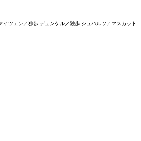
ヴァイツェン／独歩 デュンケル／独歩 シュバルツ／マスカット