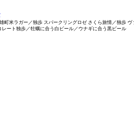
/
 雄町米ラガー／独歩 スパークリングロゼ さくら旅情／独歩 
コレート独歩／牡蠣に合う白ビール／ウナギに合う黒ビール