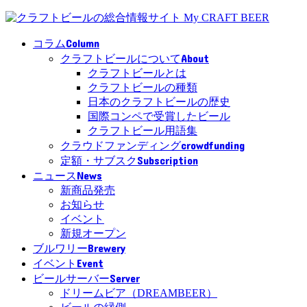
Column
コラム
About
クラフトビールについて
クラフトビールとは
クラフトビールの種類
日本のクラフトビールの歴史
国際コンペで受賞したビール
クラフトビール用語集
crowdfunding
クラウドファンディング
Subscription
定額・サブスク
News
ニュース
新商品発売
お知らせ
イベント
新規オープン
Brewery
ブルワリー
Event
イベント
Server
ビールサーバー
ドリームビア（DREAMBEER）