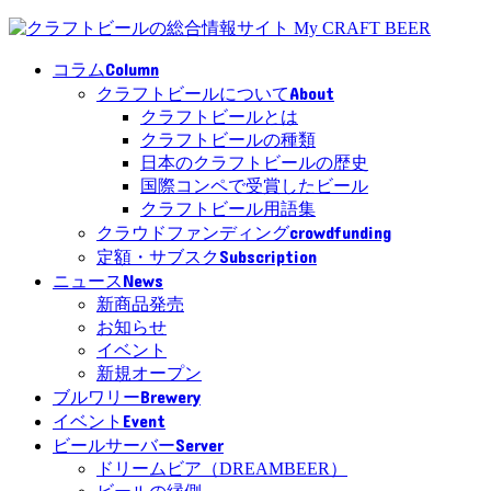
Column
コラム
About
クラフトビールについて
クラフトビールとは
クラフトビールの種類
日本のクラフトビールの歴史
国際コンペで受賞したビール
クラフトビール用語集
crowdfunding
クラウドファンディング
Subscription
定額・サブスク
News
ニュース
新商品発売
お知らせ
イベント
新規オープン
Brewery
ブルワリー
Event
イベント
Server
ビールサーバー
ドリームビア（DREAMBEER）