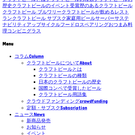
歴史
クラフトビールのイベント
受賞歴のあるクラフトビール
クラフトビール ブルワリー
クラフトビールが飲めるレスト
ラン
クラフトビール サブスク
家庭用ビールサーバー
サステ
ナビリティ
アップサイクル
フードロス
ペアリング
おつまみ
料
理
コンビニ
グラス
Menu
Column
コラム
About
クラフトビールについて
クラフトビールとは
クラフトビールの種類
日本のクラフトビールの歴史
国際コンペで受賞したビール
クラフトビール用語集
crowdfunding
クラウドファンディング
Subscription
定額・サブスク
News
ニュース
新商品発売
お知らせ
イベント