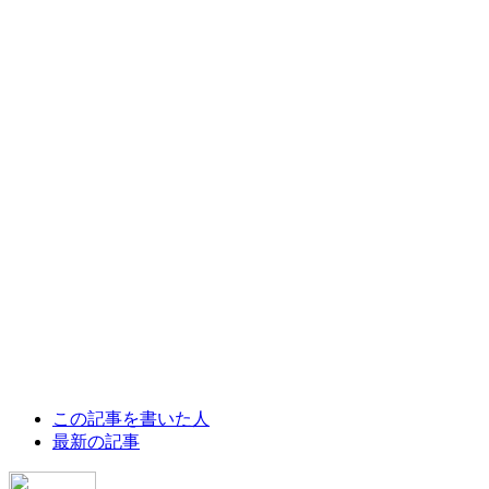
The
この記事を書いた人
following
最新の記事
two
tabs