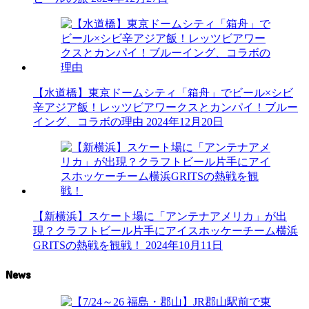
【水道橋】東京ドームシティ「箱舟」でビール×シビ
辛アジア飯！レッツビアワークスとカンパイ！ブルー
イング、コラボの理由
2024年12月20日
【新横浜】スケート場に「アンテナアメリカ」が出
現？クラフトビール片手にアイスホッケーチーム横浜
GRITSの熱戦を観戦！
2024年10月11日
News