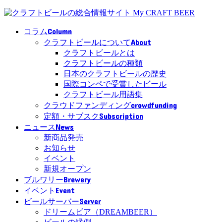
Column
コラム
About
クラフトビールについて
クラフトビールとは
クラフトビールの種類
日本のクラフトビールの歴史
国際コンペで受賞したビール
クラフトビール用語集
crowdfunding
クラウドファンディング
Subscription
定額・サブスク
News
ニュース
新商品発売
お知らせ
イベント
新規オープン
Brewery
ブルワリー
Event
イベント
Server
ビールサーバー
ドリームビア（DREAMBEER）