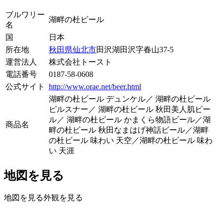
ブルワリー
湖畔の杜ビール
名
国
日本
所在地
秋田県
仙北市
田沢湖田沢字春山37-5
運営法人
株式会社トースト
電話番号
0187-58-0608
公式サイト
http://www.orae.net/beer.html
湖畔の杜ビール デュンケル／ 湖畔の杜ビール
ピルスナー／ 湖畔の杜ビール 秋田美人肌ビー
ル／ 湖畔の杜ビール かまくら物語ビール／湖
商品名
畔の杜ビール 秋田なまはげ神話ビール／湖畔
の杜ビール 味わい 天空／湖畔の杜ビール 味わ
い 天涯
地図を見る
地図を見る
外観を見る