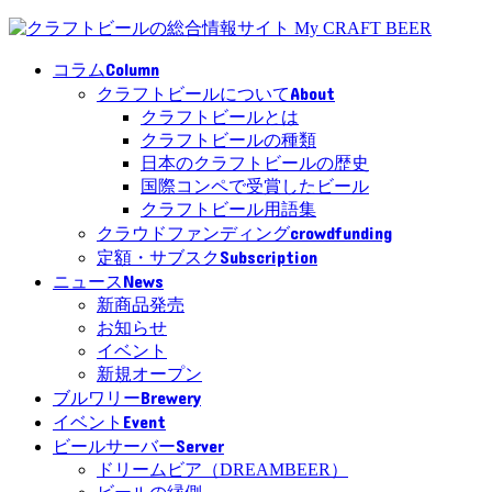
Column
コラム
About
クラフトビールについて
クラフトビールとは
クラフトビールの種類
日本のクラフトビールの歴史
国際コンペで受賞したビール
クラフトビール用語集
crowdfunding
クラウドファンディング
Subscription
定額・サブスク
News
ニュース
新商品発売
お知らせ
イベント
新規オープン
Brewery
ブルワリー
Event
イベント
Server
ビールサーバー
ドリームビア（DREAMBEER）