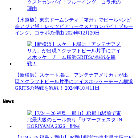
【水道橋】東京ドームシティ「箱舟」でビール×シビ
辛アジア飯！レッツビアワークスとカンパイ！ブルー
イング、コラボの理由
2024年12月20日
【新横浜】スケート場に「アンテナアメリカ」が出
現？クラフトビール片手にアイスホッケーチーム横浜
GRITSの熱戦を観戦！
2024年10月11日
News
【7/24～26 福島・郡山】JR郡山駅前で東北最大級のビ