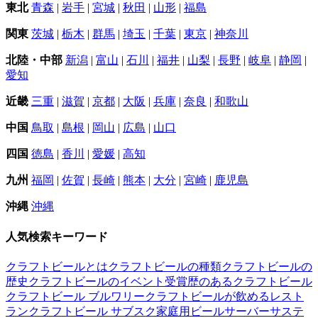
東北
青森
|
岩手
|
宮城
|
秋田
|
山形
|
福島
関東
茨城
|
栃木
|
群馬
|
埼玉
|
千葉
|
東京
|
神奈川
北陸・中部
新潟
|
富山
|
石川
|
福井
|
山梨
|
長野
|
岐阜
|
静岡
|
愛知
近畿
三重
|
滋賀
|
京都
|
大阪
|
兵庫
|
奈良
|
和歌山
中国
鳥取
|
島根
|
岡山
|
広島
|
山口
四国
徳島
|
香川
|
愛媛
|
高知
九州
福岡
|
佐賀
|
長崎
|
熊本
|
大分
|
宮崎
|
鹿児島
沖縄
沖縄
人気検索キーワード
クラフトビールとは
クラフトビールの種類
クラフトビールの
歴史
クラフトビールのイベント
受賞歴のあるクラフトビール
クラフトビール ブルワリー
クラフトビールが飲めるレスト
ラン
クラフトビール サブスク
家庭用ビールサーバー
サステ