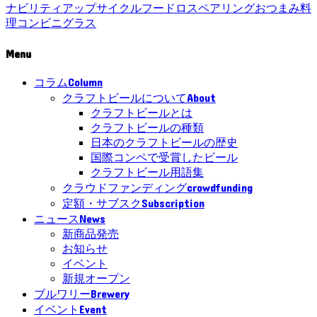
ナビリティ
アップサイクル
フードロス
ペアリング
おつまみ
料
理
コンビニ
グラス
Menu
Column
コラム
About
クラフトビールについて
クラフトビールとは
クラフトビールの種類
日本のクラフトビールの歴史
国際コンペで受賞したビール
クラフトビール用語集
crowdfunding
クラウドファンディング
Subscription
定額・サブスク
News
ニュース
新商品発売
お知らせ
イベント
新規オープン
Brewery
ブルワリー
Event
イベント