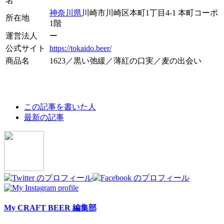
名
神奈川県
川崎市川崎区本町1丁目4-1 本町コーポ
所在地
1階
運営法人
ー
公式サイト
https://tokaido.beer/
商品名
1623／黒い弛緩／薄紅の口実／麦の出会い
The
この記事を書いた人
following
最新の記事
two
tabs
change
content
below.
My CRAFT BEER 編集部