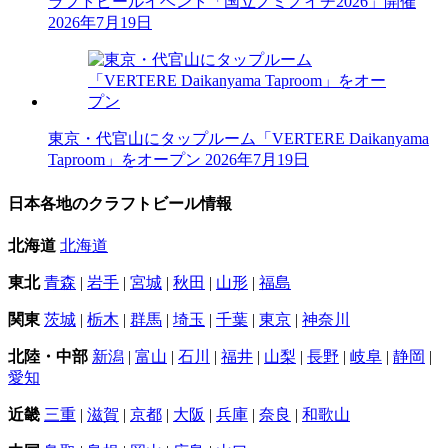
ラフトビールイベント「国立ノミノイチ2026」開催
2026年7月19日
東京・代官山にタップルーム「VERTERE Daikanyama
Taproom」をオープン
2026年7月19日
日本各地のクラフトビール情報
北海道
北海道
東北
青森
|
岩手
|
宮城
|
秋田
|
山形
|
福島
関東
茨城
|
栃木
|
群馬
|
埼玉
|
千葉
|
東京
|
神奈川
北陸・中部
新潟
|
富山
|
石川
|
福井
|
山梨
|
長野
|
岐阜
|
静岡
|
愛知
近畿
三重
|
滋賀
|
京都
|
大阪
|
兵庫
|
奈良
|
和歌山