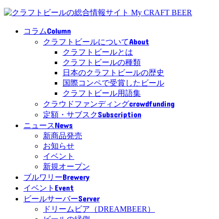
Column
コラム
About
クラフトビールについて
クラフトビールとは
クラフトビールの種類
日本のクラフトビールの歴史
国際コンペで受賞したビール
クラフトビール用語集
crowdfunding
クラウドファンディング
Subscription
定額・サブスク
News
ニュース
新商品発売
お知らせ
イベント
新規オープン
Brewery
ブルワリー
Event
イベント
Server
ビールサーバー
ドリームビア（DREAMBEER）