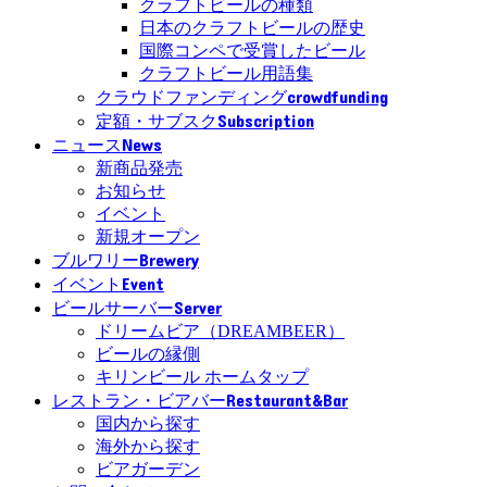
クラフトビールの種類
日本のクラフトビールの歴史
国際コンペで受賞したビール
クラフトビール用語集
crowdfunding
クラウドファンディング
Subscription
定額・サブスク
News
ニュース
新商品発売
お知らせ
イベント
新規オープン
Brewery
ブルワリー
Event
イベント
Server
ビールサーバー
ドリームビア（DREAMBEER）
ビールの縁側
キリンビール ホームタップ
Restaurant&Bar
レストラン・ビアバー
国内から探す
海外から探す
ビアガーデン