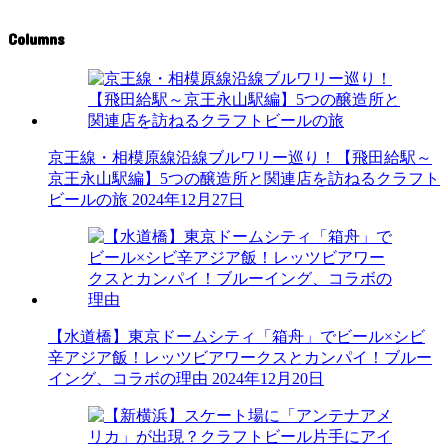
Columns
京王線・相模原線沿線ブルワリー巡り！【飛田給駅～
京王永山駅編】5つの醸造所と関連店を訪ねるクラフト
ビールの旅
2024年12月27日
【水道橋】東京ドームシティ「箱舟」でビール×シビ
辛アジア飯！レッツビアワークスとカンパイ！ブルー
イング、コラボの理由
2024年12月20日