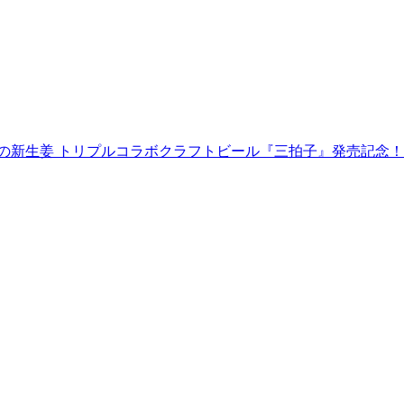
OCK×岩下の新生姜 トリプルコラボクラフトビール『三拍子』発売記念！