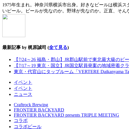
1975年生まれ。神奈川県横浜市出身。好きなビールは横浜
いビール。ビールが先なのか。野球が先なのか。正直、そん
最新記事 by 梶原誠司
(
全て見る
)
【7/24～26 福島・郡山】JR郡山駅前で東北最大級のビール
【7/17～19 東京・国立】JR国立駅員発案の地域密着
東京・代官山にタップルーム「VERTERE Daikanyama T
イベント
イベント
ニュース
Craftrock Brewing
FRONTIER BACKYARD
FRONTIER BACKYARD presents TRIPLE MEETING
コラボ
コラボビール