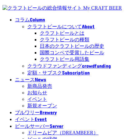
Column
コラム
About
クラフトビールについて
クラフトビールとは
クラフトビールの種類
日本のクラフトビールの歴史
国際コンペで受賞したビール
クラフトビール用語集
crowdfunding
クラウドファンディング
Subscription
定額・サブスク
News
ニュース
新商品発売
お知らせ
イベント
新規オープン
Brewery
ブルワリー
Event
イベント
Server
ビールサーバー
ドリームビア（DREAMBEER）