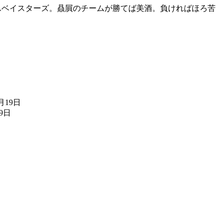
NAベイスターズ。贔屓のチームが勝てば美酒。負ければほろ苦
。
7月19日
19日