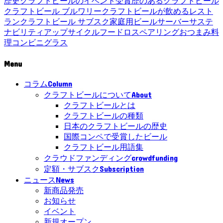
歴史
クラフトビールのイベント
受賞歴のあるクラフトビール
クラフトビール ブルワリー
クラフトビールが飲めるレスト
ラン
クラフトビール サブスク
家庭用ビールサーバー
サステ
ナビリティ
アップサイクル
フードロス
ペアリング
おつまみ
料
理
コンビニ
グラス
Menu
Column
コラム
About
クラフトビールについて
クラフトビールとは
クラフトビールの種類
日本のクラフトビールの歴史
国際コンペで受賞したビール
クラフトビール用語集
crowdfunding
クラウドファンディング
Subscription
定額・サブスク
News
ニュース
新商品発売
お知らせ
イベント
新規オープン