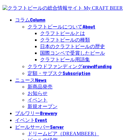
Column
コラム
About
クラフトビールについて
クラフトビールとは
クラフトビールの種類
日本のクラフトビールの歴史
国際コンペで受賞したビール
クラフトビール用語集
crowdfunding
クラウドファンディング
Subscription
定額・サブスク
News
ニュース
新商品発売
お知らせ
イベント
新規オープン
Brewery
ブルワリー
Event
イベント
Server
ビールサーバー
ドリームビア（DREAMBEER）