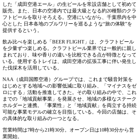
した「成田空港エール」の生ビールを常設店舗として初めて
販売。また、日本の空港内では最大級となる約20種類のクラ
フトビールを取りそろえる。空港にいながら、千葉県内を中
心とした 日本各地のブルワリーを巡るような“旅の体験”を
提供するという。
飲み比べを楽しめる「BEER FLIGHT」は、クラフトビール
を少量ずつ楽しめる。クラフトビール業界では一般的に親し
まれており、味や香りの違いを比較できる点が特徴となって
いる。使用するトレイは、成田空港の拡張工事に伴い発生し
た伐採木を活用している。
NAA（成田国際空港）グループでは、これまで騒音対策を
はじめとする地域への影響低減に取り組み、「マイナスをゼ
ロにする」活動を推進してきた。その取り組みの中で、これ
までの「地域貢献事業」を発展させ、地域の多様なステーク
ホルダーと連携。「事業性」と「地域貢献」を両立する持続
可能な事業モデルの確立を目指している。今回の店舗は、そ
の具体的な取り組みの一つとなる。
営業時間は7時から21時30分。オープン日は10時30分から営
業開始。