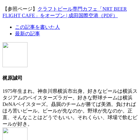
【参照ページ】
クラフトビール専門カフェ「NRT BEER
FLIGHT CAFE」をオープン | 成田国際空港（PDF）
The
この記事を書いた人
following
最新の記事
two
tabs
change
content
below.
梶原誠司
1975年生まれ。神奈川県横浜市出身。好きなビールは横浜ス
タジアムのベイスターズラガー。好きな野球チームは横浜
DeNAベイスターズ。贔屓のチームが勝てば美酒。負ければ
ほろ苦いビール。ビールが先なのか。野球が先なのか。正
直、そんなことはどうでもいい。それくらい、球場で飲むビ
ールが好き。