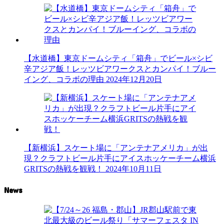
【水道橋】東京ドームシティ「箱舟」でビール×シビ
辛アジア飯！レッツビアワークスとカンパイ！ブルー
イング、コラボの理由
2024年12月20日
【新横浜】スケート場に「アンテナアメリカ」が出
現？クラフトビール片手にアイスホッケーチーム横浜
GRITSの熱戦を観戦！
2024年10月11日
News