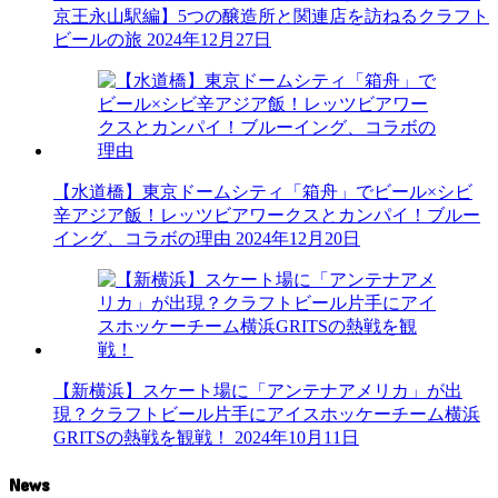
京王永山駅編】5つの醸造所と関連店を訪ねるクラフト
ビールの旅
2024年12月27日
【水道橋】東京ドームシティ「箱舟」でビール×シビ
辛アジア飯！レッツビアワークスとカンパイ！ブルー
イング、コラボの理由
2024年12月20日
【新横浜】スケート場に「アンテナアメリカ」が出
現？クラフトビール片手にアイスホッケーチーム横浜
GRITSの熱戦を観戦！
2024年10月11日
News