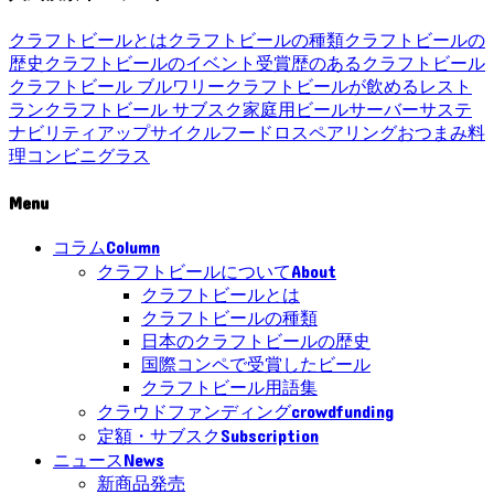
クラフトビールとは
クラフトビールの種類
クラフトビールの
歴史
クラフトビールのイベント
受賞歴のあるクラフトビール
クラフトビール ブルワリー
クラフトビールが飲めるレスト
ラン
クラフトビール サブスク
家庭用ビールサーバー
サステ
ナビリティ
アップサイクル
フードロス
ペアリング
おつまみ
料
理
コンビニ
グラス
Menu
Column
コラム
About
クラフトビールについて
クラフトビールとは
クラフトビールの種類
日本のクラフトビールの歴史
国際コンペで受賞したビール
クラフトビール用語集
crowdfunding
クラウドファンディング
Subscription
定額・サブスク
News
ニュース
新商品発売