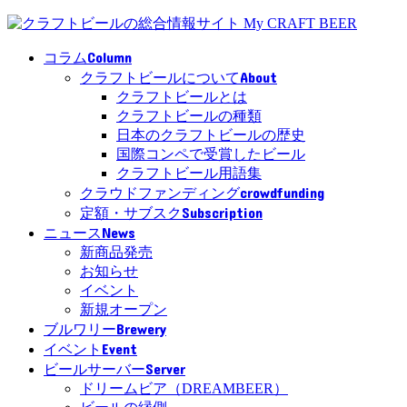
Column
コラム
About
クラフトビールについて
クラフトビールとは
クラフトビールの種類
日本のクラフトビールの歴史
国際コンペで受賞したビール
クラフトビール用語集
crowdfunding
クラウドファンディング
Subscription
定額・サブスク
News
ニュース
新商品発売
お知らせ
イベント
新規オープン
Brewery
ブルワリー
Event
イベント
Server
ビールサーバー
ドリームビア（DREAMBEER）