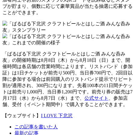
プが貯まり、個数に応じて豪華賞品が当たる抽選に応募する
ことができます。
「ばるばる下北沢 クラフトビールとはしご酒 みんな呑み
友」の開催時期は8月8日（木）から8月18日（日）まで、開
催時間は各店舗の営業時間によります。リストバンド（参加
証）は1日チケットが前売り500円、当日券700円で、2回目以
降に参加する場合は前回購入のリストバンド提示でリピート
割が適用され、300円になります。先着100本の11日間チケッ
トは前売り1,000円、当日券1,200円です。前売り券の販売は7
月17日（水）から8月7日（水）まで、
公式サイト
、参加店
舗、受付（イベント期間中）で購入することができます。
【ウェブサイト】
I LOVE 下北沢
The
この記事を書いた人
following
最新の記事