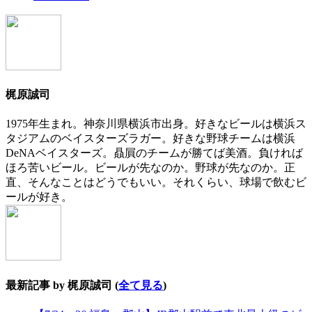
two
tabs
change
content
below.
梶原誠司
1975年生まれ。神奈川県横浜市出身。好きなビールは横浜ス
タジアムのベイスターズラガー。好きな野球チームは横浜
DeNAベイスターズ。贔屓のチームが勝てば美酒。負ければ
ほろ苦いビール。ビールが先なのか。野球が先なのか。正
直、そんなことはどうでもいい。それくらい、球場で飲むビ
ールが好き。
最新記事 by 梶原誠司
(
全て見る
)