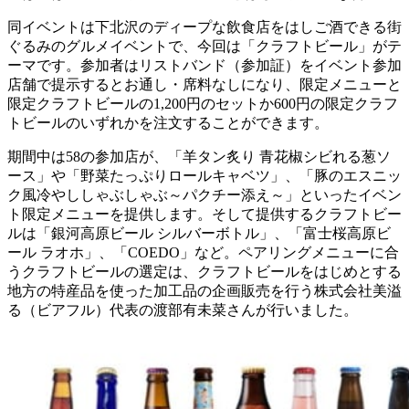
同イベントは下北沢のディープな飲食店をはしご酒できる街
ぐるみのグルメイベントで、今回は「クラフトビール」がテ
ーマです。参加者はリストバンド（参加証）をイベント参加
店舗で提示するとお通し・席料なしになり、限定メニューと
限定クラフトビールの1,200円のセットか600円の限定クラフ
トビールのいずれかを注文することができます。
期間中は58の参加店が、「羊タン炙り 青花椒シビれる葱ソ
ース」や「野菜たっぷりロールキャベツ」、「豚のエスニッ
ク風冷やししゃぶしゃぶ～パクチー添え～」といったイベン
ト限定メニューを提供します。そして提供するクラフトビー
ルは「銀河高原ビール シルバーボトル」、「富士桜高原ビ
ール ラオホ」、「COEDO」など。ペアリングメニューに合
うクラフトビールの選定は、クラフトビールをはじめとする
地方の特産品を使った加工品の企画販売を行う株式会社美溢
る（ビアフル）代表の渡部有未菜さんが行いました。