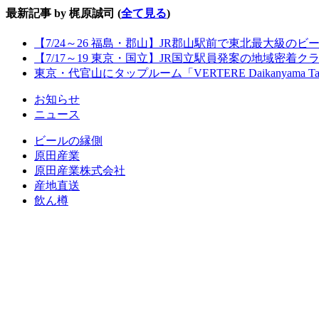
最新記事 by 梶原誠司
(
全て見る
)
【7/24～26 福島・郡山】JR郡山駅前で東北最大級のビール
【7/17～19 東京・国立】JR国立駅員発案の地域密着
東京・代官山にタップルーム「VERTERE Daikanyama T
お知らせ
ニュース
ビールの縁側
原田産業
原田産業株式会社
産地直送
飲ん樽