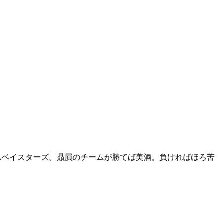
NAベイスターズ。贔屓のチームが勝てば美酒。負ければほろ苦
。