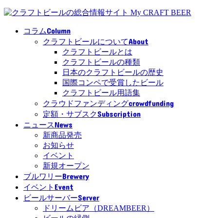
Column
コラム
About
クラフトビールについて
クラフトビールとは
クラフトビールの種類
日本のクラフトビールの歴史
国際コンペで受賞したビール
クラフトビール用語集
crowdfunding
クラウドファンディング
Subscription
定額・サブスク
News
ニュース
新商品発売
お知らせ
イベント
新規オープン
Brewery
ブルワリー
Event
イベント
Server
ビールサーバー
ドリームビア（DREAMBEER）