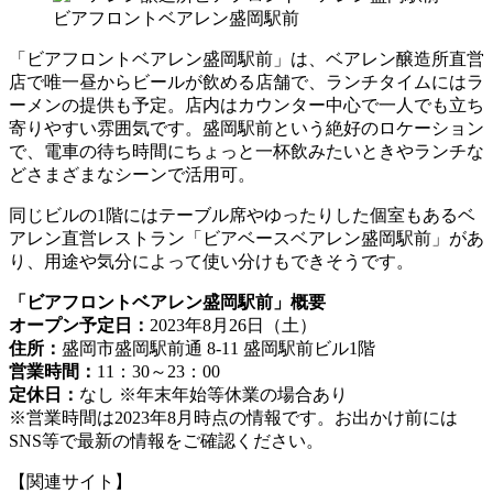
ビアフロントベアレン盛岡駅前
「ビアフロントベアレン盛岡駅前」は、ベアレン醸造所直営
店で唯一昼からビールが飲める店舗で、ランチタイムにはラ
ーメンの提供も予定。店内はカウンター中心で一人でも立ち
寄りやすい雰囲気です。盛岡駅前という絶好のロケーション
で、電車の待ち時間にちょっと一杯飲みたいときやランチな
どさまざまなシーンで活用可。
同じビルの1階にはテーブル席やゆったりした個室もあるベ
アレン直営レストラン「ビアベースベアレン盛岡駅前」があ
り、用途や気分によって使い分けもできそうです。
「ビアフロントベアレン盛岡駅前」概要
オープン予定日：
2023年8月26日（土）
住所：
盛岡市盛岡駅前通 8-11 盛岡駅前ビル1階
営業時間：
11：30～23：00
定休日：
なし ※年末年始等休業の場合あり
※営業時間は2023年8月時点の情報です。お出かけ前には
SNS等で最新の情報をご確認ください。
【関連サイト】