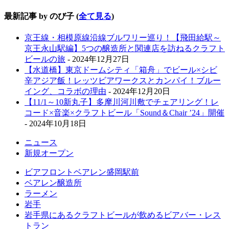
最新記事 by のび子
(
全て見る
)
京王線・相模原線沿線ブルワリー巡り！【飛田給駅～
京王永山駅編】5つの醸造所と関連店を訪ねるクラフト
ビールの旅
- 2024年12月27日
【水道橋】東京ドームシティ「箱舟」でビール×シビ
辛アジア飯！レッツビアワークスとカンパイ！ブルー
イング、コラボの理由
- 2024年12月20日
【11/1～10新丸子】多摩川河川敷でチェアリング！レ
コード×音楽×クラフトビール「Sound＆Chair ’24」開催
- 2024年10月18日
ニュース
新規オープン
ビアフロントベアレン盛岡駅前
ベアレン醸造所
ラーメン
岩手
岩手県にあるクラフトビールが飲めるビアバー・レス
トラン