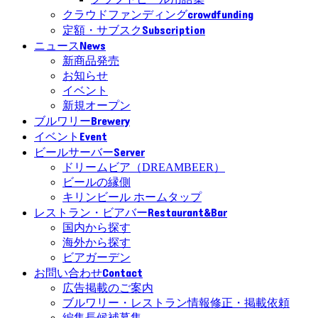
crowdfunding
クラウドファンディング
Subscription
定額・サブスク
News
ニュース
新商品発売
お知らせ
イベント
新規オープン
Brewery
ブルワリー
Event
イベント
Server
ビールサーバー
ドリームビア（DREAMBEER）
ビールの縁側
キリンビール ホームタップ
Restaurant&Bar
レストラン・ビアバー
国内から探す
海外から探す
ビアガーデン
Contact
お問い合わせ
広告掲載のご案内
ブルワリー・レストラン情報修正・掲載依頼
編集長候補募集