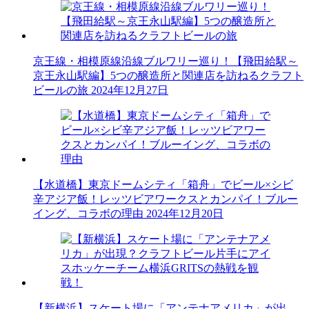
京王線・相模原線沿線ブルワリー巡り！【飛田給駅～
京王永山駅編】5つの醸造所と関連店を訪ねるクラフト
ビールの旅
2024年12月27日
【水道橋】東京ドームシティ「箱舟」でビール×シビ
辛アジア飯！レッツビアワークスとカンパイ！ブルー
イング、コラボの理由
2024年12月20日
【新横浜】スケート場に「アンテナアメリカ」が出