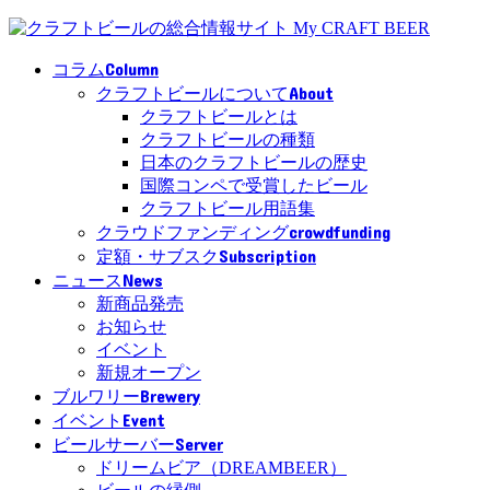
Column
コラム
About
クラフトビールについて
クラフトビールとは
クラフトビールの種類
日本のクラフトビールの歴史
国際コンペで受賞したビール
クラフトビール用語集
crowdfunding
クラウドファンディング
Subscription
定額・サブスク
News
ニュース
新商品発売
お知らせ
イベント
新規オープン
Brewery
ブルワリー
Event
イベント
Server
ビールサーバー
ドリームビア（DREAMBEER）