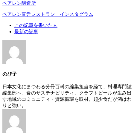
ベアレン醸造所
ベアレン直営レストラン インスタグラム
The
この記事を書いた人
following
最新の記事
two
tabs
change
content
below.
のび子
日本文化にまつわる分冊百科の編集担当を経て、料理専門誌
編集部へ。食のサステナビリティ、クラフトビールが生み出
す地域のコミュニティ・資源循環を取材。超少食だが酒はわ
りと強い。