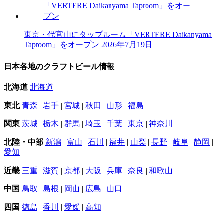
東京・代官山にタップルーム「VERTERE Daikanyama
Taproom」をオープン
2026年7月19日
日本各地のクラフトビール情報
北海道
北海道
東北
青森
|
岩手
|
宮城
|
秋田
|
山形
|
福島
関東
茨城
|
栃木
|
群馬
|
埼玉
|
千葉
|
東京
|
神奈川
北陸・中部
新潟
|
富山
|
石川
|
福井
|
山梨
|
長野
|
岐阜
|
静岡
|
愛知
近畿
三重
|
滋賀
|
京都
|
大阪
|
兵庫
|
奈良
|
和歌山
中国
鳥取
|
島根
|
岡山
|
広島
|
山口
四国
徳島
|
香川
|
愛媛
|
高知