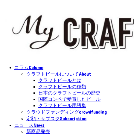
Column
コラム
About
クラフトビールについて
クラフトビールとは
クラフトビールの種類
日本のクラフトビールの歴史
国際コンペで受賞したビール
クラフトビール用語集
crowdfunding
クラウドファンディング
Subscription
定額・サブスク
News
ニュース
新商品発売