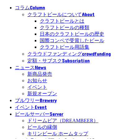
Column
コラム
About
クラフトビールについて
クラフトビールとは
クラフトビールの種類
日本のクラフトビールの歴史
国際コンペで受賞したビール
クラフトビール用語集
crowdfunding
クラウドファンディング
Subscription
定額・サブスク
News
ニュース
新商品発売
お知らせ
イベント
新規オープン
Brewery
ブルワリー
Event
イベント
Server
ビールサーバー
ドリームビア（DREAMBEER）
ビールの縁側
キリンビール ホームタップ