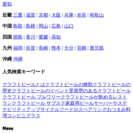
愛知
近畿
三重
|
滋賀
|
京都
|
大阪
|
兵庫
|
奈良
|
和歌山
中国
鳥取
|
島根
|
岡山
|
広島
|
山口
四国
徳島
|
香川
|
愛媛
|
高知
九州
福岡
|
佐賀
|
長崎
|
熊本
|
大分
|
宮崎
|
鹿児島
沖縄
沖縄
人気検索キーワード
クラフトビールとは
クラフトビールの種類
クラフトビールの
歴史
クラフトビールのイベント
受賞歴のあるクラフトビール
クラフトビール ブルワリー
クラフトビールが飲めるレスト
ラン
クラフトビール サブスク
家庭用ビールサーバー
サステ
ナビリティ
アップサイクル
フードロス
ペアリング
おつまみ
料
理
コンビニ
グラス
Menu