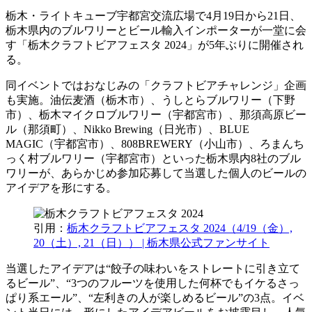
栃木・ライトキューブ宇都宮交流広場で4月19日から21日、
栃木県内のブルワリーとビール輸入インポーターが一堂に会
す「栃木クラフトビアフェスタ 2024」が5年ぶりに開催され
る。
同イベントではおなじみの「クラフトビアチャレンジ」企画
も実施。油伝麦酒（栃木市）、うしとらブルワリー（下野
市）、栃木マイクロブルワリー（宇都宮市）、那須高原ビー
ル（那須町）、Nikko Brewing（日光市）、BLUE
MAGIC（宇都宮市）、808BREWERY（小山市）、ろまんち
っく村ブルワリー（宇都宮市）といった栃木県内8社のブル
ワリーが、あらかじめ参加応募して当選した個人のビールの
アイデアを形にする。
引用：
栃木クラフトビアフェスタ 2024（4/19（金）,
20（土）, 21（日）） | 栃木県公式ファンサイト
当選したアイデアは“餃子の味わいをストレートに引き立て
るビール”、“3つのフルーツを使用した何杯でもイケるさっ
ぱり系エール”、“左利きの人が楽しめるビール”の3点。イベ