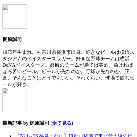
梶原誠司
1975年生まれ。神奈川県横浜市出身。好きなビールは横浜ス
タジアムのベイスターズラガー。好きな野球チームは横浜
DeNAベイスターズ。贔屓のチームが勝てば美酒。負ければ
ほろ苦いビール。ビールが先なのか。野球が先なのか。正
直、そんなことはどうでもいい。それくらい、球場で飲むビ
ールが好き。
最新記事 by 梶原誠司
(
全て見る
)
【7/24～26 福島・郡山】JR郡山駅前で東北最大級のビ