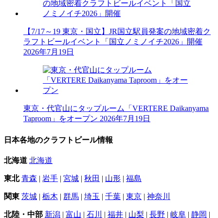
【7/17～19 東京・国立】JR国立駅員発案の地域密着ク
ラフトビールイベント「国立ノミノイチ2026」開催
2026年7月19日
東京・代官山にタップルーム「VERTERE Daikanyama
Taproom」をオープン
2026年7月19日
日本各地のクラフトビール情報
北海道
北海道
東北
青森
|
岩手
|
宮城
|
秋田
|
山形
|
福島
関東
茨城
|
栃木
|
群馬
|
埼玉
|
千葉
|
東京
|
神奈川
北陸・中部
新潟
|
富山
|
石川
|
福井
|
山梨
|
長野
|
岐阜
|
静岡
|