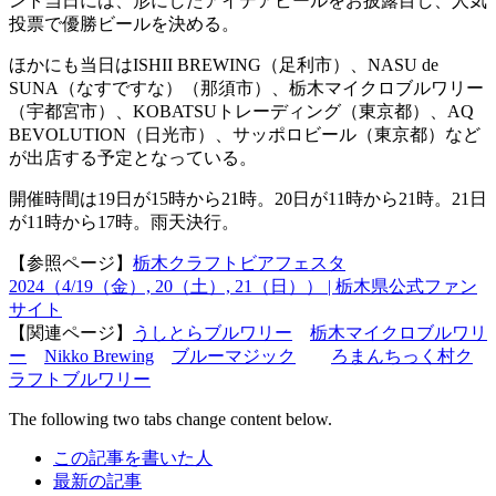
ント当日には、形にしたアイデアビールをお披露目し、人気
投票で優勝ビールを決める。
ほかにも当日はISHII BREWING（足利市）、NASU de
SUNA（なすですな）（那須市）、栃木マイクロブルワリー
（宇都宮市）、KOBATSUトレーディング（東京都）、AQ
BEVOLUTION（日光市）、サッポロビール（東京都）など
が出店する予定となっている。
開催時間は19日が15時から21時。20日が11時から21時。21日
が11時から17時。雨天決行。
【参照ページ】
栃木クラフトビアフェスタ
2024（4/19（金）, 20（土）, 21（日）） | 栃木県公式ファン
サイト
【関連ページ】
うしとらブルワリー
栃木マイクロブルワリ
ー
Nikko Brewing
ブルーマジック
ろまんちっく村ク
ラフトブルワリー
The following two tabs change content below.
この記事を書いた人
最新の記事