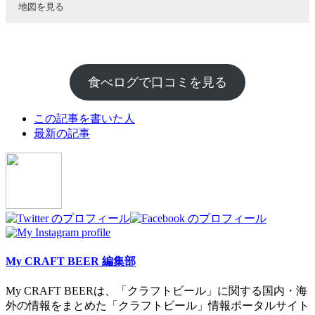
地図を見る
食べログで口コミを見る
The
この記事を書いた人
following
最新の記事
two
tabs
change
content
below.
My CRAFT BEER 編集部
My CRAFT BEERは、「クラフトビール」に関する国内・海
外の情報をまとめた「クラフトビール」情報ポータルサイト