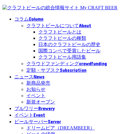
Column
コラム
About
クラフトビールについて
クラフトビールとは
クラフトビールの種類
日本のクラフトビールの歴史
国際コンペで受賞したビール
クラフトビール用語集
crowdfunding
クラウドファンディング
Subscription
定額・サブスク
News
ニュース
新商品発売
お知らせ
イベント
新規オープン
Brewery
ブルワリー
Event
イベント
Server
ビールサーバー
ドリームビア（DREAMBEER）