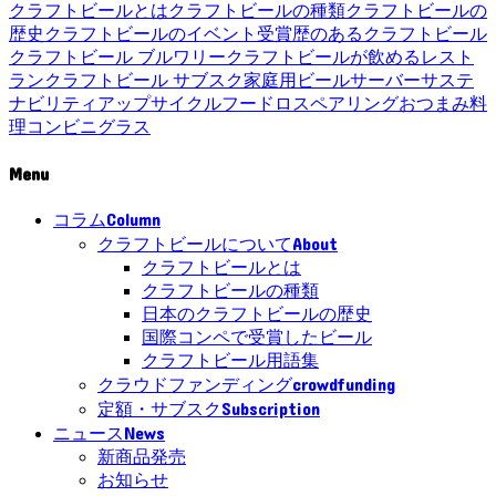
クラフトビールとは
クラフトビールの種類
クラフトビールの
歴史
クラフトビールのイベント
受賞歴のあるクラフトビール
クラフトビール ブルワリー
クラフトビールが飲めるレスト
ラン
クラフトビール サブスク
家庭用ビールサーバー
サステ
ナビリティ
アップサイクル
フードロス
ペアリング
おつまみ
料
理
コンビニ
グラス
Menu
Column
コラム
About
クラフトビールについて
クラフトビールとは
クラフトビールの種類
日本のクラフトビールの歴史
国際コンペで受賞したビール
クラフトビール用語集
crowdfunding
クラウドファンディング
Subscription
定額・サブスク
News
ニュース
新商品発売
お知らせ