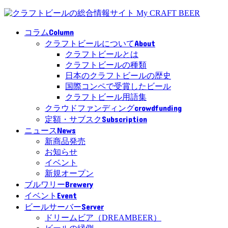
Column
コラム
About
クラフトビールについて
クラフトビールとは
クラフトビールの種類
日本のクラフトビールの歴史
国際コンペで受賞したビール
クラフトビール用語集
crowdfunding
クラウドファンディング
Subscription
定額・サブスク
News
ニュース
新商品発売
お知らせ
イベント
新規オープン
Brewery
ブルワリー
Event
イベント
Server
ビールサーバー
ドリームビア（DREAMBEER）