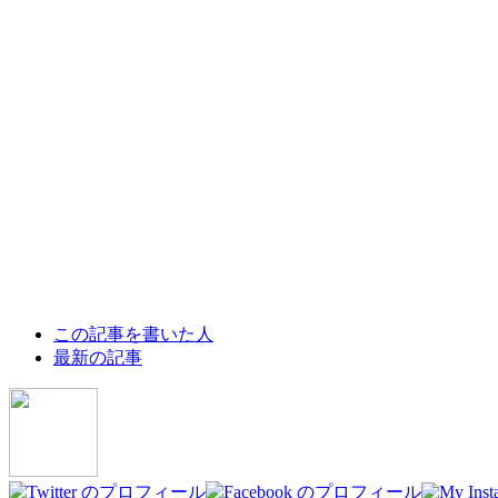
The
この記事を書いた人
following
最新の記事
two
tabs
change
content
below.