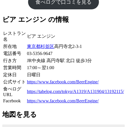
食べログで口コミを見る
ビア エンジン の情報
レストラン
ビア エンジン
名
所在地
東京都
杉並区
高円寺北2-3-1
電話番号
03-5356-9647
行き方
JR中央線 高円寺駅 北口 徒歩3分
営業時間
17:00～翌1:00
定休日
日曜日
公式サイト
https://www.facebook.com/BeerEngine/
食べログ
https://tabelog.com/tokyo/A1319/A131904/13192115/
URL
Facebook
https://www.facebook.com/BeerEngine/
地図を見る