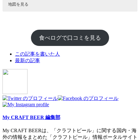
地図を見る
食べログで口コミを見る
The
この記事を書いた人
following
最新の記事
two
tabs
change
content
below.
My CRAFT BEER 編集部
My CRAFT BEERは、「クラフトビール」に関する国内・海
外の情報をまとめた「クラフトビール」情報ポータルサイト