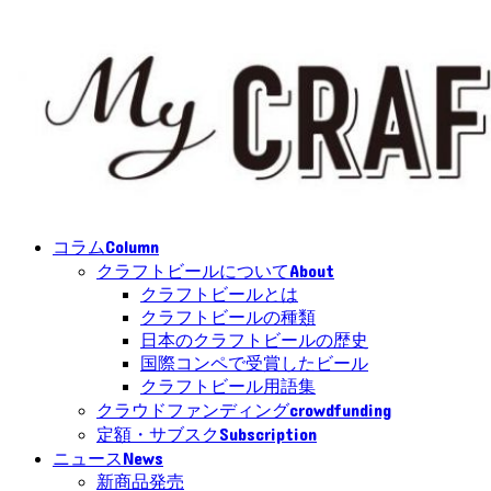
Column
コラム
About
クラフトビールについて
クラフトビールとは
クラフトビールの種類
日本のクラフトビールの歴史
国際コンペで受賞したビール
クラフトビール用語集
crowdfunding
クラウドファンディング
Subscription
定額・サブスク
News
ニュース
新商品発売