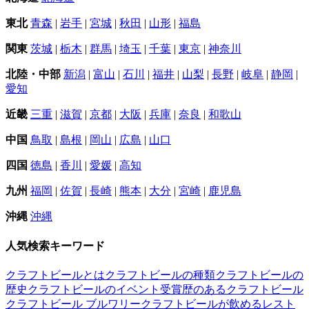
東北
青森
|
岩手
|
宮城
|
秋田
|
山形
|
福島
関東
茨城
|
栃木
|
群馬
|
埼玉
|
千葉
|
東京
|
神奈川
北陸・中部
新潟
|
富山
|
石川
|
福井
|
山梨
|
長野
|
岐阜
|
静岡
|
愛知
近畿
三重
|
滋賀
|
京都
|
大阪
|
兵庫
|
奈良
|
和歌山
中国
鳥取
|
島根
|
岡山
|
広島
|
山口
四国
徳島
|
香川
|
愛媛
|
高知
九州
福岡
|
佐賀
|
長崎
|
熊本
|
大分
|
宮崎
|
鹿児島
沖縄
沖縄
人気検索キーワード
クラフトビールとは
クラフトビールの種類
クラフトビールの
歴史
クラフトビールのイベント
受賞歴のあるクラフトビール
クラフトビール ブルワリー
クラフトビールが飲めるレスト