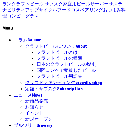
ラン
クラフトビール サブスク
家庭用ビールサーバー
サステ
ナビリティ
アップサイクル
フードロス
ペアリング
おつまみ
料
理
コンビニ
グラス
Menu
Column
コラム
About
クラフトビールについて
クラフトビールとは
クラフトビールの種類
日本のクラフトビールの歴史
国際コンペで受賞したビール
クラフトビール用語集
crowdfunding
クラウドファンディング
Subscription
定額・サブスク
News
ニュース
新商品発売
お知らせ
イベント
新規オープン
Brewery
ブルワリー