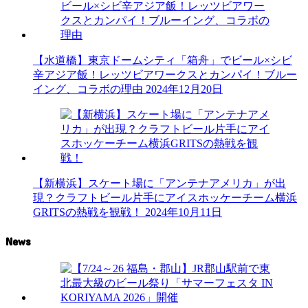
【水道橋】東京ドームシティ「箱舟」でビール×シビ
辛アジア飯！レッツビアワークスとカンパイ！ブルー
イング、コラボの理由
2024年12月20日
【新横浜】スケート場に「アンテナアメリカ」が出
現？クラフトビール片手にアイスホッケーチーム横浜
GRITSの熱戦を観戦！
2024年10月11日
News