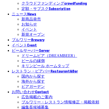
crowdfunding
クラウドファンディング
Subscription
定額・サブスク
News
ニュース
新商品発売
お知らせ
イベント
新規オープン
Brewery
ブルワリー
Event
イベント
Server
ビールサーバー
ドリームビア（DREAMBEER）
ビールの縁側
キリンビール ホームタップ
Restaurant&Bar
レストラン・ビアバー
国内から探す
海外から探す
ビアガーデン
Contact
お問い合わせ
広告掲載のご案内
ブルワリー・レストラン情報修正・掲載依頼
編集長候補募集