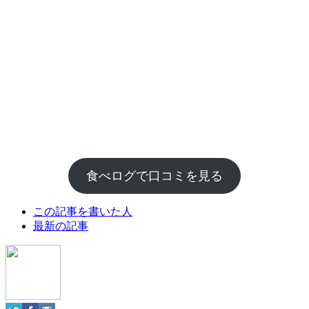
食べログで口コミを見る
The
この記事を書いた人
following
最新の記事
two
tabs
change
content
below.