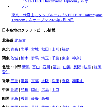
東京・代官山にタップルーム「VERTERE Daikanyama
Taproom」をオープン
2026年7月19日
日本各地のクラフトビール情報
北海道
北海道
東北
青森
|
岩手
|
宮城
|
秋田
|
山形
|
福島
関東
茨城
|
栃木
|
群馬
|
埼玉
|
千葉
|
東京
|
神奈川
北陸・中部
新潟
|
富山
|
石川
|
福井
|
山梨
|
長野
|
岐阜
|
静岡
|
愛知
近畿
三重
|
滋賀
|
京都
|
大阪
|
兵庫
|
奈良
|
和歌山
中国
鳥取
|
島根
|
岡山
|
広島
|
山口
四国
徳島
|
香川
|
愛媛
|
高知