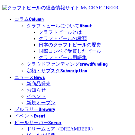
Column
コラム
About
クラフトビールについて
クラフトビールとは
クラフトビールの種類
日本のクラフトビールの歴史
国際コンペで受賞したビール
クラフトビール用語集
crowdfunding
クラウドファンディング
Subscription
定額・サブスク
News
ニュース
新商品発売
お知らせ
イベント
新規オープン
Brewery
ブルワリー
Event
イベント
Server
ビールサーバー
ドリームビア（DREAMBEER）