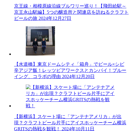
京王線・相模原線沿線ブルワリー巡り！【飛田給駅～
京王永山駅編】5つの醸造所と関連店を訪ねるクラフト
ビールの旅
2024年12月27日
【水道橋】東京ドームシティ「箱舟」でビール×シビ
辛アジア飯！レッツビアワークスとカンパイ！ブルー
イング、コラボの理由
2024年12月20日
【新横浜】スケート場に「アンテナアメリカ」が出
現？クラフトビール片手にアイスホッケーチーム横浜
GRITSの熱戦を観戦！
2024年10月11日