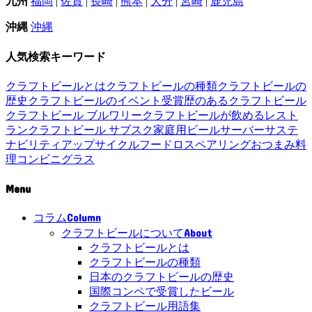
九州
福岡
|
佐賀
|
長崎
|
熊本
|
大分
|
宮崎
|
鹿児島
沖縄
沖縄
人気検索キーワード
クラフトビールとは
クラフトビールの種類
クラフトビールの
歴史
クラフトビールのイベント
受賞歴のあるクラフトビール
クラフトビール ブルワリー
クラフトビールが飲めるレスト
ラン
クラフトビール サブスク
家庭用ビールサーバー
サステ
ナビリティ
アップサイクル
フードロス
ペアリング
おつまみ
料
理
コンビニ
グラス
Menu
Column
コラム
About
クラフトビールについて
クラフトビールとは
クラフトビールの種類
日本のクラフトビールの歴史
国際コンペで受賞したビール
クラフトビール用語集