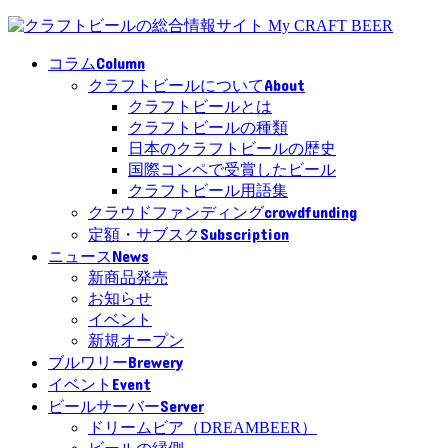
Column
コラム
About
クラフトビールについて
クラフトビールとは
クラフトビールの種類
日本のクラフトビールの歴史
国際コンペで受賞したビール
クラフトビール用語集
crowdfunding
クラウドファンディング
Subscription
定額・サブスク
News
ニュース
新商品発売
お知らせ
イベント
新規オープン
Brewery
ブルワリー
Event
イベント
Server
ビールサーバー
ドリームビア（DREAMBEER）