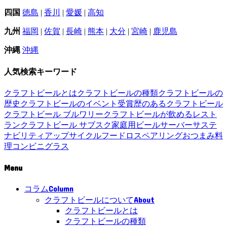
四国
徳島
|
香川
|
愛媛
|
高知
九州
福岡
|
佐賀
|
長崎
|
熊本
|
大分
|
宮崎
|
鹿児島
沖縄
沖縄
人気検索キーワード
クラフトビールとは
クラフトビールの種類
クラフトビールの
歴史
クラフトビールのイベント
受賞歴のあるクラフトビール
クラフトビール ブルワリー
クラフトビールが飲めるレスト
ラン
クラフトビール サブスク
家庭用ビールサーバー
サステ
ナビリティ
アップサイクル
フードロス
ペアリング
おつまみ
料
理
コンビニ
グラス
Menu
Column
コラム
About
クラフトビールについて
クラフトビールとは
クラフトビールの種類