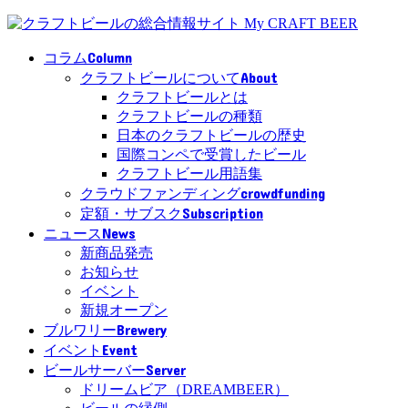
Column
コラム
About
クラフトビールについて
クラフトビールとは
クラフトビールの種類
日本のクラフトビールの歴史
国際コンペで受賞したビール
クラフトビール用語集
crowdfunding
クラウドファンディング
Subscription
定額・サブスク
News
ニュース
新商品発売
お知らせ
イベント
新規オープン
Brewery
ブルワリー
Event
イベント
Server
ビールサーバー
ドリームビア（DREAMBEER）