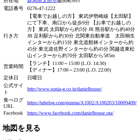
所在地
群馬県
太田市
飯田町895
電話番号
0276-47-1222
【電車でお越しの方】 東武伊勢崎線【太田駅】
にて下車、南口から徒歩9分 【お車でお越しの
方】 東武 太田駅から約5分 JR 熊谷駅から約40分
行き方
JR 足利駅から約30分 北関東自動車道 太田桐生
インターから約15分 東北道館林インターから約
45分 東北道佐野インターから約45分 関越道東松
山インターから約70分 太田駅から585m
【ランチ】11:00～15:00 (L.O. 14:30)
営業時間
【ディナー】17:00～23:00 (L.O. 22:00)
定休日
日曜日
公式サイ
http://www.sonia-g.co.jp/danielhouse/
ト
食べログ
https://tabelog.com/gunma/A1002/A100203/10009409/
URL
Facebook
https://www.facebook.com/danielhouse.ota/
地図を見る