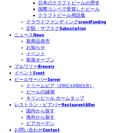
日本のクラフトビールの歴史
国際コンペで受賞したビール
クラフトビール用語集
crowdfunding
クラウドファンディング
Subscription
定額・サブスク
News
ニュース
新商品発売
お知らせ
イベント
新規オープン
Brewery
ブルワリー
Event
イベント
Server
ビールサーバー
ドリームビア（DREAMBEER）
ビールの縁側
キリンビール ホームタップ
Restaurant&Bar
レストラン・ビアバー
国内から探す
海外から探す
ビアガーデン
Contact
お問い合わせ