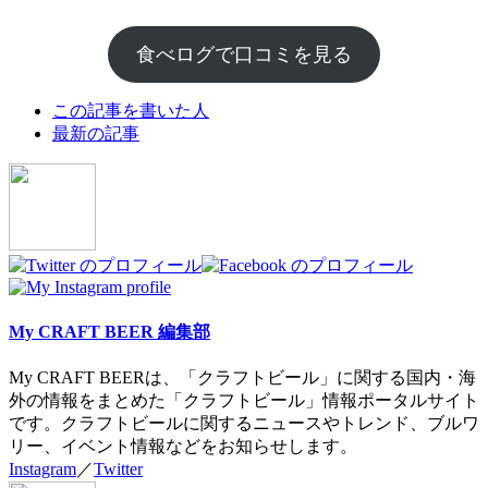
食べログで口コミを見る
The
この記事を書いた人
following
最新の記事
two
tabs
change
content
below.
My CRAFT BEER 編集部
My CRAFT BEERは、「クラフトビール」に関する国内・海
外の情報をまとめた「クラフトビール」情報ポータルサイト
です。クラフトビールに関するニュースやトレンド、ブルワ
リー、イベント情報などをお知らせします。
Instagram
／
Twitter