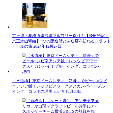
京王線・相模原線沿線ブルワリー巡り！【飛田給駅～
京王永山駅編】5つの醸造所と関連店を訪ねるクラフト
ビールの旅
2024年12月27日
【水道橋】東京ドームシティ「箱舟」でビール×シビ
辛アジア飯！レッツビアワークスとカンパイ！ブルー
イング、コラボの理由
2024年12月20日