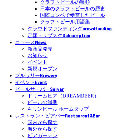
クラフトビールの種類
日本のクラフトビールの歴史
国際コンペで受賞したビール
クラフトビール用語集
crowdfunding
クラウドファンディング
Subscription
定額・サブスク
News
ニュース
新商品発売
お知らせ
イベント
新規オープン
Brewery
ブルワリー
Event
イベント
Server
ビールサーバー
ドリームビア（DREAMBEER）
ビールの縁側
キリンビール ホームタップ
Restaurant&Bar
レストラン・ビアバー
国内から探す
海外から探す
ビアガーデン