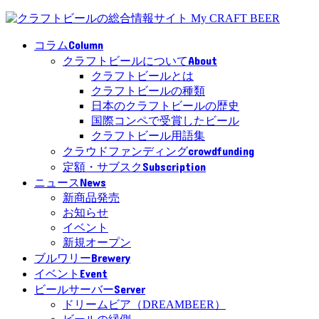
Column
コラム
About
クラフトビールについて
クラフトビールとは
クラフトビールの種類
日本のクラフトビールの歴史
国際コンペで受賞したビール
クラフトビール用語集
crowdfunding
クラウドファンディング
Subscription
定額・サブスク
News
ニュース
新商品発売
お知らせ
イベント
新規オープン
Brewery
ブルワリー
Event
イベント
Server
ビールサーバー
ドリームビア（DREAMBEER）