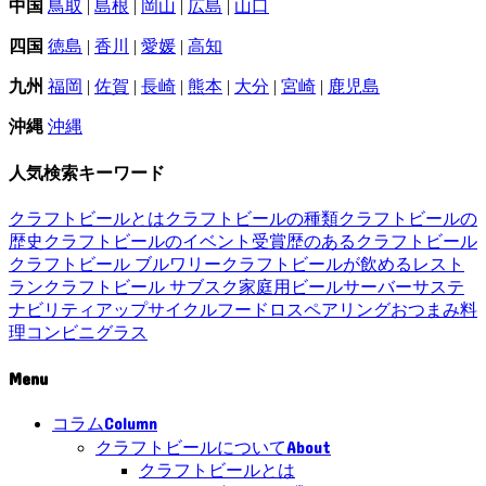
中国
鳥取
|
島根
|
岡山
|
広島
|
山口
四国
徳島
|
香川
|
愛媛
|
高知
九州
福岡
|
佐賀
|
長崎
|
熊本
|
大分
|
宮崎
|
鹿児島
沖縄
沖縄
人気検索キーワード
クラフトビールとは
クラフトビールの種類
クラフトビールの
歴史
クラフトビールのイベント
受賞歴のあるクラフトビール
クラフトビール ブルワリー
クラフトビールが飲めるレスト
ラン
クラフトビール サブスク
家庭用ビールサーバー
サステ
ナビリティ
アップサイクル
フードロス
ペアリング
おつまみ
料
理
コンビニ
グラス
Menu
Column
コラム
About
クラフトビールについて
クラフトビールとは