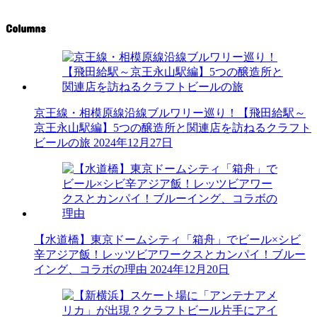
Columns
京王線・相模原線沿線ブルワリー巡り！【飛田給駅～
京王永山駅編】5つの醸造所と関連店を訪ねるクラフト
ビールの旅
2024年12月27日
【水道橋】東京ドームシティ「箱舟」でビール×シビ
辛アジア飯！レッツビアワークスとカンパイ！ブルー
イング、コラボの理由
2024年12月20日