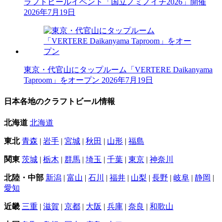
ラフトビールイベント「国立ノミノイチ2026」開催
2026年7月19日
東京・代官山にタップルーム「VERTERE Daikanyama
Taproom」をオープン
2026年7月19日
日本各地のクラフトビール情報
北海道
北海道
東北
青森
|
岩手
|
宮城
|
秋田
|
山形
|
福島
関東
茨城
|
栃木
|
群馬
|
埼玉
|
千葉
|
東京
|
神奈川
北陸・中部
新潟
|
富山
|
石川
|
福井
|
山梨
|
長野
|
岐阜
|
静岡
|
愛知
近畿
三重
|
滋賀
|
京都
|
大阪
|
兵庫
|
奈良
|
和歌山