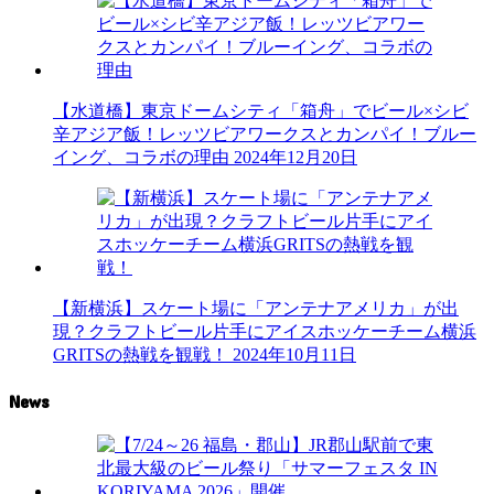
【水道橋】東京ドームシティ「箱舟」でビール×シビ
辛アジア飯！レッツビアワークスとカンパイ！ブルー
イング、コラボの理由
2024年12月20日
【新横浜】スケート場に「アンテナアメリカ」が出
現？クラフトビール片手にアイスホッケーチーム横浜
GRITSの熱戦を観戦！
2024年10月11日
News