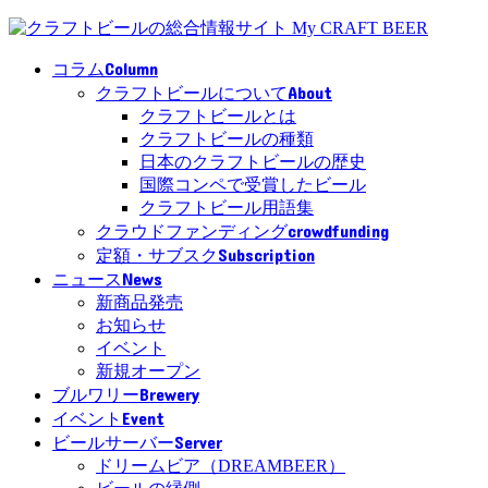
Column
コラム
About
クラフトビールについて
クラフトビールとは
クラフトビールの種類
日本のクラフトビールの歴史
国際コンペで受賞したビール
クラフトビール用語集
crowdfunding
クラウドファンディング
Subscription
定額・サブスク
News
ニュース
新商品発売
お知らせ
イベント
新規オープン
Brewery
ブルワリー
Event
イベント
Server
ビールサーバー
ドリームビア（DREAMBEER）