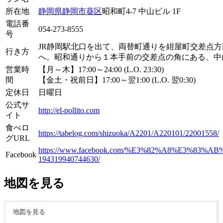
所在地
静岡県
静岡市
葵区
昭和町4-7 中山ビル 1F
電話番
054-273-8555
号
JR静岡駅北口を出て、両替町通りを紺屋町交差点
行き方
へ。昭和通りから１本手前の交差点の角にある、中山ビ
営業時
【月～木】17:00～24:00 (L.O. 23:30)
間
【金土・祝前日】17:00～翌1:00 (L.O. 翌0:30)
定休日
日曜日
公式サ
http://el-pollito.com
イト
食べロ
https://tabelog.com/shizuoka/A2201/A220101/22001558/
グURL
https://www.facebook.com/%E3%82%A8%E3%83
Facebook
194319940744630/
地図を見る
地図を見る