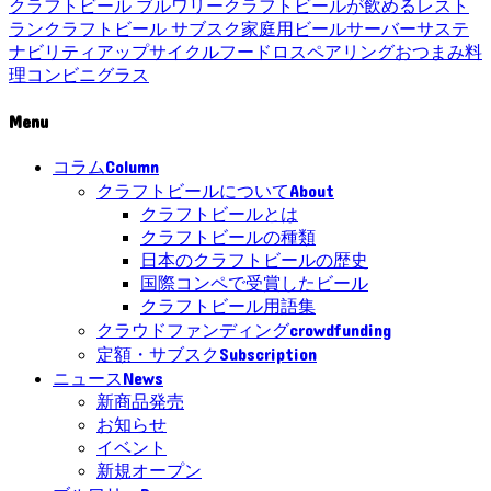
クラフトビール ブルワリー
クラフトビールが飲めるレスト
ラン
クラフトビール サブスク
家庭用ビールサーバー
サステ
ナビリティ
アップサイクル
フードロス
ペアリング
おつまみ
料
理
コンビニ
グラス
Menu
Column
コラム
About
クラフトビールについて
クラフトビールとは
クラフトビールの種類
日本のクラフトビールの歴史
国際コンペで受賞したビール
クラフトビール用語集
crowdfunding
クラウドファンディング
Subscription
定額・サブスク
News
ニュース
新商品発売
お知らせ
イベント
新規オープン