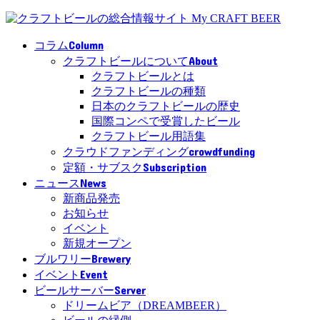
Column
コラム
About
クラフトビールについて
クラフトビールとは
クラフトビールの種類
日本のクラフトビールの歴史
国際コンペで受賞したビール
クラフトビール用語集
crowdfunding
クラウドファンディング
Subscription
定額・サブスク
News
ニュース
新商品発売
お知らせ
イベント
新規オープン
Brewery
ブルワリー
Event
イベント
Server
ビールサーバー
ドリームビア（DREAMBEER）