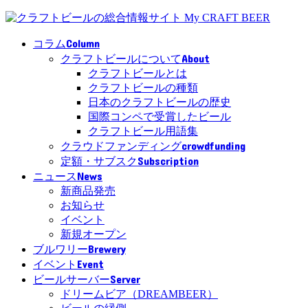
Column
コラム
About
クラフトビールについて
クラフトビールとは
クラフトビールの種類
日本のクラフトビールの歴史
国際コンペで受賞したビール
クラフトビール用語集
crowdfunding
クラウドファンディング
Subscription
定額・サブスク
News
ニュース
新商品発売
お知らせ
イベント
新規オープン
Brewery
ブルワリー
Event
イベント
Server
ビールサーバー
ドリームビア（DREAMBEER）