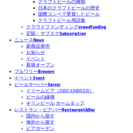
クラフトビールの種類
日本のクラフトビールの歴史
国際コンペで受賞したビール
クラフトビール用語集
crowdfunding
クラウドファンディング
Subscription
定額・サブスク
News
ニュース
新商品発売
お知らせ
イベント
新規オープン
Brewery
ブルワリー
Event
イベント
Server
ビールサーバー
ドリームビア（DREAMBEER）
ビールの縁側
キリンビール ホームタップ
Restaurant&Bar
レストラン・ビアバー
国内から探す
海外から探す
ビアガーデン