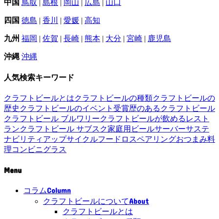
中国
鳥取
|
島根
|
岡山
|
広島
|
山口
四国
徳島
|
香川
|
愛媛
|
高知
九州
福岡
|
佐賀
|
長崎
|
熊本
|
大分
|
宮崎
|
鹿児島
沖縄
沖縄
人気検索キーワード
クラフトビールとは
クラフトビールの種類
クラフトビールの
歴史
クラフトビールのイベント
受賞歴のあるクラフトビール
クラフトビール ブルワリー
クラフトビールが飲めるレスト
ラン
クラフトビール サブスク
家庭用ビールサーバー
サステ
ナビリティ
アップサイクル
フードロス
ペアリング
おつまみ
料
理
コンビニ
グラス
Menu
Column
コラム
About
クラフトビールについて
クラフトビールとは