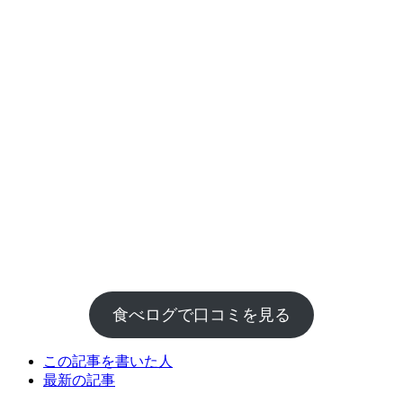
食べログで口コミを見る
The
この記事を書いた人
following
最新の記事
two