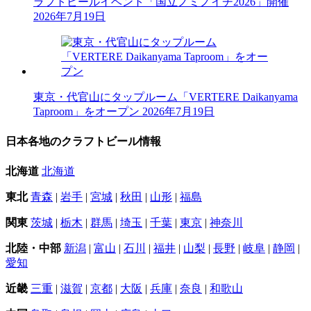
ラフトビールイベント「国立ノミノイチ2026」開催
2026年7月19日
東京・代官山にタップルーム「VERTERE Daikanyama
Taproom」をオープン
2026年7月19日
日本各地のクラフトビール情報
北海道
北海道
東北
青森
|
岩手
|
宮城
|
秋田
|
山形
|
福島
関東
茨城
|
栃木
|
群馬
|
埼玉
|
千葉
|
東京
|
神奈川
北陸・中部
新潟
|
富山
|
石川
|
福井
|
山梨
|
長野
|
岐阜
|
静岡
|
愛知
近畿
三重
|
滋賀
|
京都
|
大阪
|
兵庫
|
奈良
|
和歌山