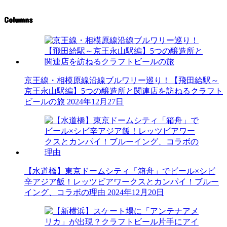
Columns
京王線・相模原線沿線ブルワリー巡り！【飛田給駅～
京王永山駅編】5つの醸造所と関連店を訪ねるクラフト
ビールの旅
2024年12月27日
【水道橋】東京ドームシティ「箱舟」でビール×シビ
辛アジア飯！レッツビアワークスとカンパイ！ブルー
イング、コラボの理由
2024年12月20日