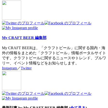
tabs
change
content
below.
My CRAFT BEER 編集部
My CRAFT BEERは、「クラフトビール」に関する国内・海
外の情報をまとめた「クラフトビール」情報ポータルサイト
です。クラフトビールに関するニュースやトレンド、ブルワ
リー、イベント情報などをお知らせします。
Instagram
／
Twitter
最新記事 by My CRAFT BEER 編集部
(
全て見る
)