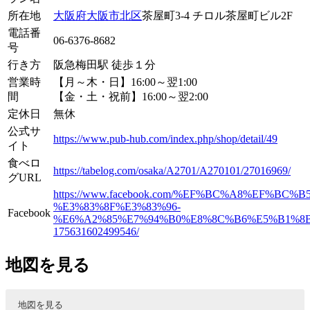
所在地
大阪府
大阪市
北区
茶屋町3-4 チロル茶屋町ビル2F
電話番
06-6376-8682
号
行き方
阪急梅田駅 徒歩１分
営業時
【月～木・日】16:00～翌1:00
間
【金・土・祝前】16:00～翌2:00
定休日
無休
公式サ
https://www.pub-hub.com/index.php/shop/detail/49
イト
食べロ
https://tabelog.com/osaka/A2701/A270101/27016969/
グURL
https://www.facebook.com/%EF%BC%A8%EF%BC%
%E3%83%8F%E3%83%96-
Facebook
%E6%A2%85%E7%94%B0%E8%8C%B6%E5%B1%8
175631602499546/
地図を見る
地図を見る