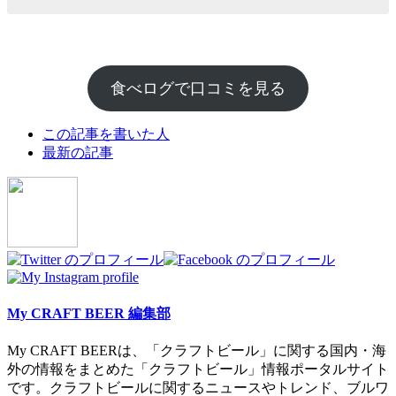
食べログで口コミを見る
The
この記事を書いた人
following
最新の記事
two
tabs
change
content
below.
My CRAFT BEER 編集部
My CRAFT BEERは、「クラフトビール」に関する国内・海
外の情報をまとめた「クラフトビール」情報ポータルサイト
です。クラフトビールに関するニュースやトレンド、ブルワ