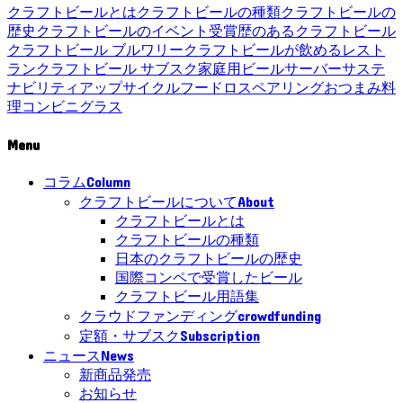
クラフトビールとは
クラフトビールの種類
クラフトビールの
歴史
クラフトビールのイベント
受賞歴のあるクラフトビール
クラフトビール ブルワリー
クラフトビールが飲めるレスト
ラン
クラフトビール サブスク
家庭用ビールサーバー
サステ
ナビリティ
アップサイクル
フードロス
ペアリング
おつまみ
料
理
コンビニ
グラス
Menu
Column
コラム
About
クラフトビールについて
クラフトビールとは
クラフトビールの種類
日本のクラフトビールの歴史
国際コンペで受賞したビール
クラフトビール用語集
crowdfunding
クラウドファンディング
Subscription
定額・サブスク
News
ニュース
新商品発売
お知らせ