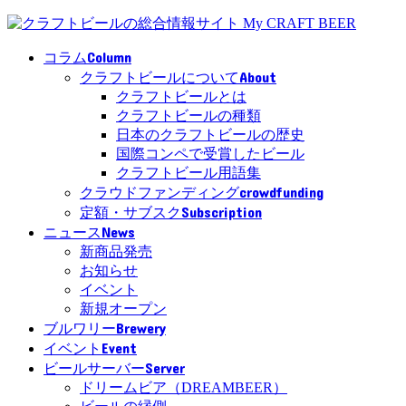
Column
コラム
About
クラフトビールについて
クラフトビールとは
クラフトビールの種類
日本のクラフトビールの歴史
国際コンペで受賞したビール
クラフトビール用語集
crowdfunding
クラウドファンディング
Subscription
定額・サブスク
News
ニュース
新商品発売
お知らせ
イベント
新規オープン
Brewery
ブルワリー
Event
イベント
Server
ビールサーバー
ドリームビア（DREAMBEER）