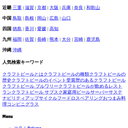
近畿
三重
|
滋賀
|
京都
|
大阪
|
兵庫
|
奈良
|
和歌山
中国
鳥取
|
島根
|
岡山
|
広島
|
山口
四国
徳島
|
香川
|
愛媛
|
高知
九州
福岡
|
佐賀
|
長崎
|
熊本
|
大分
|
宮崎
|
鹿児島
沖縄
沖縄
人気検索キーワード
クラフトビールとは
クラフトビールの種類
クラフトビールの
歴史
クラフトビールのイベント
受賞歴のあるクラフトビール
クラフトビール ブルワリー
クラフトビールが飲めるレスト
ラン
クラフトビール サブスク
家庭用ビールサーバー
サステ
ナビリティ
アップサイクル
フードロス
ペアリング
おつまみ
料
理
コンビニ
グラス
Menu
Column