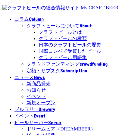
Column
コラム
About
クラフトビールについて
クラフトビールとは
クラフトビールの種類
日本のクラフトビールの歴史
国際コンペで受賞したビール
クラフトビール用語集
crowdfunding
クラウドファンディング
Subscription
定額・サブスク
News
ニュース
新商品発売
お知らせ
イベント
新規オープン
Brewery
ブルワリー
Event
イベント
Server
ビールサーバー
ドリームビア（DREAMBEER）