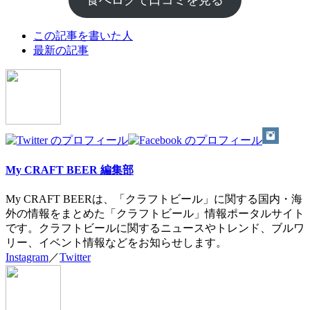
食べログで口コミを見る
The
この記事を書いた人
following
最新の記事
two
tabs
change
content
below.
My CRAFT BEER 編集部
My CRAFT BEERは、「クラフトビール」に関する国内・海
外の情報をまとめた「クラフトビール」情報ポータルサイト
です。クラフトビールに関するニュースやトレンド、ブルワ
リー、イベント情報などをお知らせします。
Instagram
／
Twitter