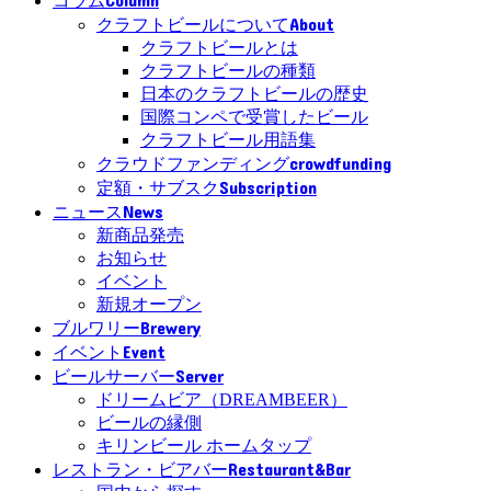
コラム
About
クラフトビールについて
クラフトビールとは
クラフトビールの種類
日本のクラフトビールの歴史
国際コンペで受賞したビール
クラフトビール用語集
crowdfunding
クラウドファンディング
Subscription
定額・サブスク
News
ニュース
新商品発売
お知らせ
イベント
新規オープン
Brewery
ブルワリー
Event
イベント
Server
ビールサーバー
ドリームビア（DREAMBEER）
ビールの縁側
キリンビール ホームタップ
Restaurant&Bar
レストラン・ビアバー