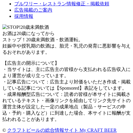
ブルワリー・レストラン情報修正・掲載依頼
広告掲載のご案内
採用情報
お酒は20歳になってから
ストップ！20歳未満飲酒・飲酒運転。
妊娠中や授乳期の飲酒は、胎児・乳児の発育に悪影響を与え
るおそれがあります。
【広告主の開示について】
・当サイトは、主に広告主の皆様から支払われる広告収入に
より運営が成り立っています。
・記事広告について：広告主より対価をいただき作成・掲載
している記事については【Sponsored】表記をしています。
・成果報酬型広告について：読者の皆様が本サイトに掲載さ
れているテキスト・画像リンクを経由してリンク先サイトの
運営主体が設定した一定の成果地点（製品・サービスの申
込・予約・購入など）に到達した場合、本サイトに報酬が支
払われることがあります。
©
クラフトビールの総合情報サイト My CRAFT BEER