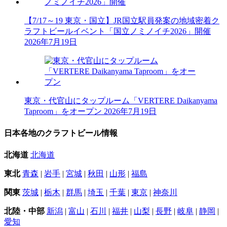
【7/17～19 東京・国立】JR国立駅員発案の地域密着ク
ラフトビールイベント「国立ノミノイチ2026」開催
2026年7月19日
東京・代官山にタップルーム「VERTERE Daikanyama
Taproom」をオープン
2026年7月19日
日本各地のクラフトビール情報
北海道
北海道
東北
青森
|
岩手
|
宮城
|
秋田
|
山形
|
福島
関東
茨城
|
栃木
|
群馬
|
埼玉
|
千葉
|
東京
|
神奈川
北陸・中部
新潟
|
富山
|
石川
|
福井
|
山梨
|
長野
|
岐阜
|
静岡
|
愛知