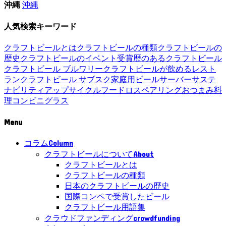
沖縄
沖縄
人気検索キーワード
クラフトビールとは
クラフトビールの種類
クラフトビールの
歴史
クラフトビールのイベント
受賞歴のあるクラフトビール
クラフトビール ブルワリー
クラフトビールが飲めるレスト
ラン
クラフトビール サブスク
家庭用ビールサーバー
サステ
ナビリティ
アップサイクル
フードロス
ペアリング
おつまみ
料
理
コンビニ
グラス
Menu
Column
コラム
About
クラフトビールについて
クラフトビールとは
クラフトビールの種類
日本のクラフトビールの歴史
国際コンペで受賞したビール
クラフトビール用語集
crowdfunding
クラウドファンディング