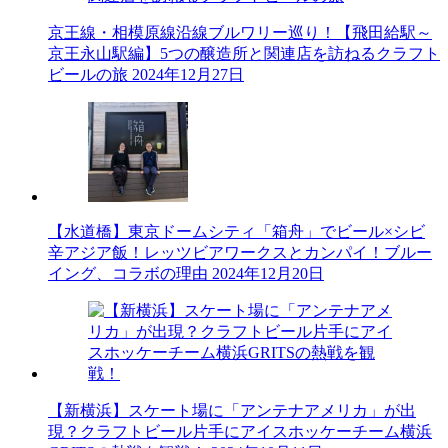
京王線・相模原線沿線ブルワリー巡り！【飛田給駅～
京王永山駅編】5つの醸造所と関連店を訪ねるクラフト
ビールの旅
2024年12月27日
【水道橋】東京ドームシティ「箱舟」でビール×シビ
辛アジア飯！レッツビアワークスとカンパイ！ブルー
イング、コラボの理由
2024年12月20日
【新横浜】スケート場に「アンテナアメリカ」が出
現？クラフトビール片手にアイスホッケーチーム横浜