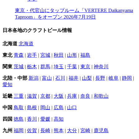
東京・代官山にタップルーム「VERTERE Daikanyama
Taproom」をオープン
2026年7月19日
日本各地のクラフトビール情報
北海道
北海道
東北
青森
|
岩手
|
宮城
|
秋田
|
山形
|
福島
関東
茨城
|
栃木
|
群馬
|
埼玉
|
千葉
|
東京
|
神奈川
北陸・中部
新潟
|
富山
|
石川
|
福井
|
山梨
|
長野
|
岐阜
|
静岡
|
愛知
近畿
三重
|
滋賀
|
京都
|
大阪
|
兵庫
|
奈良
|
和歌山
中国
鳥取
|
島根
|
岡山
|
広島
|
山口
四国
徳島
|
香川
|
愛媛
|
高知
九州
福岡
|
佐賀
|
長崎
|
熊本
|
大分
|
宮崎
|
鹿児島