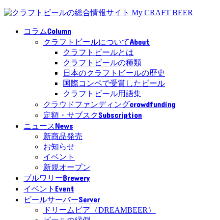
Column
コラム
About
クラフトビールについて
クラフトビールとは
クラフトビールの種類
日本のクラフトビールの歴史
国際コンペで受賞したビール
クラフトビール用語集
crowdfunding
クラウドファンディング
Subscription
定額・サブスク
News
ニュース
新商品発売
お知らせ
イベント
新規オープン
Brewery
ブルワリー
Event
イベント
Server
ビールサーバー
ドリームビア（DREAMBEER）