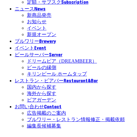
Subscription
定額・サブスク
News
ニュース
新商品発売
お知らせ
イベント
新規オープン
Brewery
ブルワリー
Event
イベント
Server
ビールサーバー
ドリームビア（DREAMBEER）
ビールの縁側
キリンビール ホームタップ
Restaurant&Bar
レストラン・ビアバー
国内から探す
海外から探す
ビアガーデン
Contact
お問い合わせ
広告掲載のご案内
ブルワリー・レストラン情報修正・掲載依頼
編集長候補募集