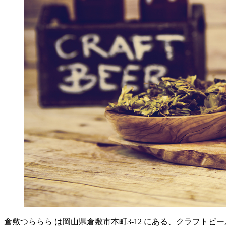
倉敷つららら は岡山県倉敷市本町3-12 にある、クラフト