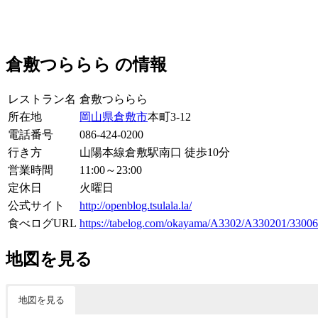
倉敷つららら の情報
レストラン名
倉敷つららら
所在地
岡山県
倉敷市
本町3-12
電話番号
086-424-0200
行き方
山陽本線倉敷駅南口 徒歩10分
営業時間
11:00～23:00
定休日
火曜日
公式サイト
http://openblog.tsulala.la/
食べログURL
https://tabelog.com/okayama/A3302/A330201/33006
地図を見る
地図を見る