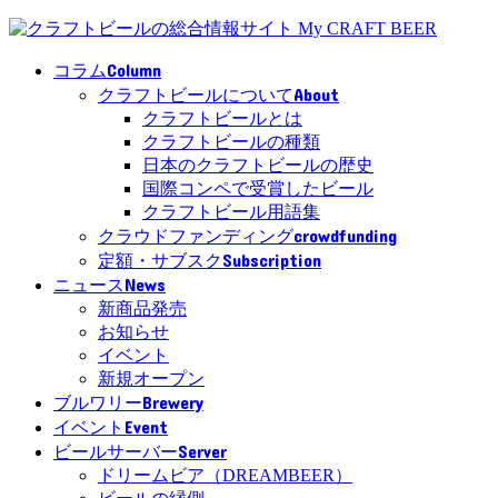
Column
コラム
About
クラフトビールについて
クラフトビールとは
クラフトビールの種類
日本のクラフトビールの歴史
国際コンペで受賞したビール
クラフトビール用語集
crowdfunding
クラウドファンディング
Subscription
定額・サブスク
News
ニュース
新商品発売
お知らせ
イベント
新規オープン
Brewery
ブルワリー
Event
イベント
Server
ビールサーバー
ドリームビア（DREAMBEER）