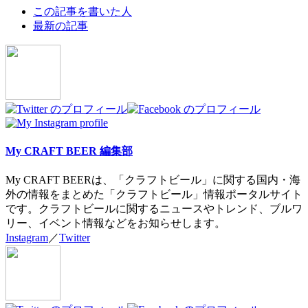
The
この記事を書いた人
following
最新の記事
two
tabs
change
content
below.
My CRAFT BEER 編集部
My CRAFT BEERは、「クラフトビール」に関する国内・海
外の情報をまとめた「クラフトビール」情報ポータルサイト
です。クラフトビールに関するニュースやトレンド、ブルワ
リー、イベント情報などをお知らせします。
Instagram
／
Twitter