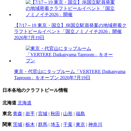
【7/17～19 東京・国立】JR国立駅員発案の地域密着ク
ラフトビールイベント「国立ノミノイチ2026」開催
2026年7月19日
東京・代官山にタップルーム「VERTERE Daikanyama
Taproom」をオープン
2026年7月19日
日本各地のクラフトビール情報
北海道
北海道
東北
青森
|
岩手
|
宮城
|
秋田
|
山形
|
福島
関東
茨城
|
栃木
|
群馬
|
埼玉
|
千葉
|
東京
|
神奈川