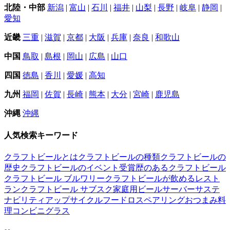
北陸・中部
新潟
|
富山
|
石川
|
福井
|
山梨
|
長野
|
岐阜
|
静岡
|
愛知
近畿
三重
|
滋賀
|
京都
|
大阪
|
兵庫
|
奈良
|
和歌山
中国
鳥取
|
島根
|
岡山
|
広島
|
山口
四国
徳島
|
香川
|
愛媛
|
高知
九州
福岡
|
佐賀
|
長崎
|
熊本
|
大分
|
宮崎
|
鹿児島
沖縄
沖縄
人気検索キーワード
クラフトビールとは
クラフトビールの種類
クラフトビールの
歴史
クラフトビールのイベント
受賞歴のあるクラフトビール
クラフトビール ブルワリー
クラフトビールが飲めるレスト
ラン
クラフトビール サブスク
家庭用ビールサーバー
サステ
ナビリティ
アップサイクル
フードロス
ペアリング
おつまみ
料
理
コンビニ
グラス