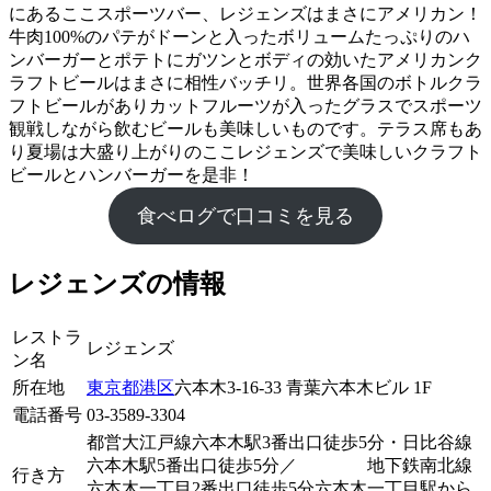
にあるここスポーツバー、レジェンズはまさにアメリカン！
牛肉100%のパテがドーンと入ったボリュームたっぷりのハ
ンバーガーとポテトにガツンとボディの効いたアメリカンク
ラフトビールはまさに相性バッチリ。世界各国のボトルクラ
フトビールがありカットフルーツが入ったグラスでスポーツ
観戦しながら飲むビールも美味しいものです。テラス席もあ
り夏場は大盛り上がりのここレジェンズで美味しいクラフト
ビールとハンバーガーを是非！
食べログで口コミを見る
レジェンズの情報
レストラ
レジェンズ
ン名
所在地
東京都
港区
六本木3-16-33 青葉六本木ビル 1F
電話番号
03-3589-3304
都営大江戸線六本木駅3番出口徒歩5分・日比谷線
六本木駅5番出口徒歩5分／ 地下鉄南北線
行き方
六本木一丁目2番出口徒歩5分六本木一丁目駅から