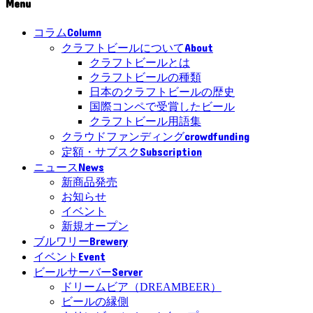
Menu
Column
コラム
About
クラフトビールについて
クラフトビールとは
クラフトビールの種類
日本のクラフトビールの歴史
国際コンペで受賞したビール
クラフトビール用語集
crowdfunding
クラウドファンディング
Subscription
定額・サブスク
News
ニュース
新商品発売
お知らせ
イベント
新規オープン
Brewery
ブルワリー
Event
イベント
Server
ビールサーバー
ドリームビア（DREAMBEER）
ビールの縁側