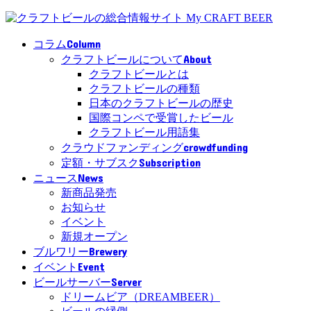
Column
コラム
About
クラフトビールについて
クラフトビールとは
クラフトビールの種類
日本のクラフトビールの歴史
国際コンペで受賞したビール
クラフトビール用語集
crowdfunding
クラウドファンディング
Subscription
定額・サブスク
News
ニュース
新商品発売
お知らせ
イベント
新規オープン
Brewery
ブルワリー
Event
イベント
Server
ビールサーバー
ドリームビア（DREAMBEER）