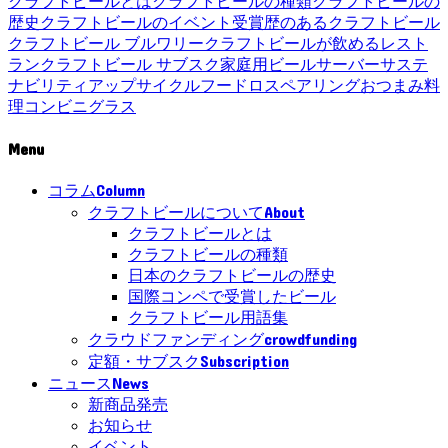
クラフトビールとは
クラフトビールの種類
クラフトビールの
歴史
クラフトビールのイベント
受賞歴のあるクラフトビール
クラフトビール ブルワリー
クラフトビールが飲めるレスト
ラン
クラフトビール サブスク
家庭用ビールサーバー
サステ
ナビリティ
アップサイクル
フードロス
ペアリング
おつまみ
料
理
コンビニ
グラス
Menu
Column
コラム
About
クラフトビールについて
クラフトビールとは
クラフトビールの種類
日本のクラフトビールの歴史
国際コンペで受賞したビール
クラフトビール用語集
crowdfunding
クラウドファンディング
Subscription
定額・サブスク
News
ニュース
新商品発売
お知らせ
イベント