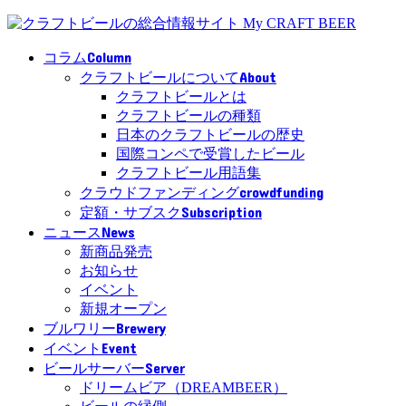
Column
コラム
About
クラフトビールについて
クラフトビールとは
クラフトビールの種類
日本のクラフトビールの歴史
国際コンペで受賞したビール
クラフトビール用語集
crowdfunding
クラウドファンディング
Subscription
定額・サブスク
News
ニュース
新商品発売
お知らせ
イベント
新規オープン
Brewery
ブルワリー
Event
イベント
Server
ビールサーバー
ドリームビア（DREAMBEER）