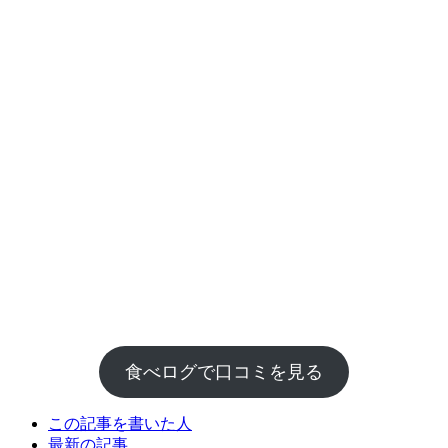
食べログで口コミを見る
The
この記事を書いた人
following
最新の記事