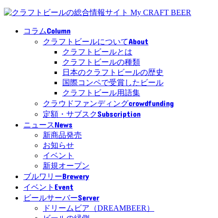
Column
コラム
About
クラフトビールについて
クラフトビールとは
クラフトビールの種類
日本のクラフトビールの歴史
国際コンペで受賞したビール
クラフトビール用語集
crowdfunding
クラウドファンディング
Subscription
定額・サブスク
News
ニュース
新商品発売
お知らせ
イベント
新規オープン
Brewery
ブルワリー
Event
イベント
Server
ビールサーバー
ドリームビア（DREAMBEER）