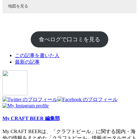
地図を見る
食べログで口コミを見る
The
この記事を書いた人
following
最新の記事
two
tabs
change
content
below.
My CRAFT BEER 編集部
My CRAFT BEERは、「クラフトビール」に関する国内・海
外の情報をまとめた「クラフトビール」情報ポータルサイト