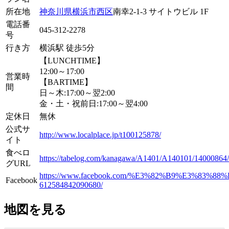
所在地
神奈川県
横浜市
西区
南幸2-1-3 サイトウビル 1F
電話番
045-312-2278
号
行き方
横浜駅 徒歩5分
【LUNCHTIME】
12:00～17:00
営業時
【BARTIME】
間
日～木:17:00～翌2:00
金・土・祝前日:17:00～翌4:00
定休日
無休
公式サ
http://www.localplace.jp/t100125878/
イト
食べロ
https://tabelog.com/kanagawa/A1401/A140101/14000864/
グURL
https://www.facebook.com/%E3%82%B9%E3%83%
Facebook
612584842090680/
地図を見る