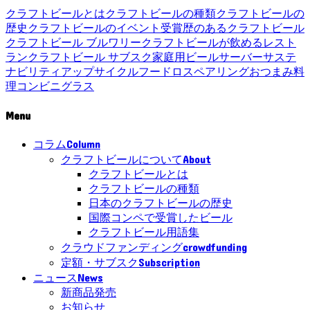
クラフトビールとは
クラフトビールの種類
クラフトビールの
歴史
クラフトビールのイベント
受賞歴のあるクラフトビール
クラフトビール ブルワリー
クラフトビールが飲めるレスト
ラン
クラフトビール サブスク
家庭用ビールサーバー
サステ
ナビリティ
アップサイクル
フードロス
ペアリング
おつまみ
料
理
コンビニ
グラス
Menu
Column
コラム
About
クラフトビールについて
クラフトビールとは
クラフトビールの種類
日本のクラフトビールの歴史
国際コンペで受賞したビール
クラフトビール用語集
crowdfunding
クラウドファンディング
Subscription
定額・サブスク
News
ニュース
新商品発売
お知らせ