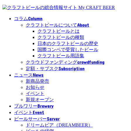
Column
コラム
About
クラフトビールについて
クラフトビールとは
クラフトビールの種類
日本のクラフトビールの歴史
国際コンペで受賞したビール
クラフトビール用語集
crowdfunding
クラウドファンディング
Subscription
定額・サブスク
News
ニュース
新商品発売
お知らせ
イベント
新規オープン
Brewery
ブルワリー
Event
イベント
Server
ビールサーバー
ドリームビア（DREAMBEER）