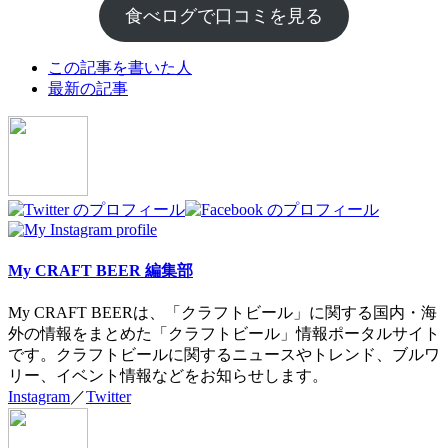
食べログで口コミを見る
The
この記事を書いた人
following
最新の記事
two
tabs
change
content
below.
My CRAFT BEER 編集部
My CRAFT BEERは、「クラフトビール」に関する国内・海
外の情報をまとめた「クラフトビール」情報ポータルサイト
です。クラフトビールに関するニュースやトレンド、ブルワ
リー、イベント情報などをお知らせします。
Instagram
／
Twitter