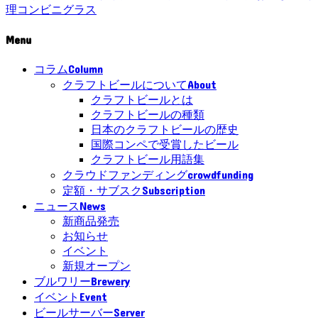
理
コンビニ
グラス
Menu
Column
コラム
About
クラフトビールについて
クラフトビールとは
クラフトビールの種類
日本のクラフトビールの歴史
国際コンペで受賞したビール
クラフトビール用語集
crowdfunding
クラウドファンディング
Subscription
定額・サブスク
News
ニュース
新商品発売
お知らせ
イベント
新規オープン
Brewery
ブルワリー
Event
イベント
Server
ビールサーバー