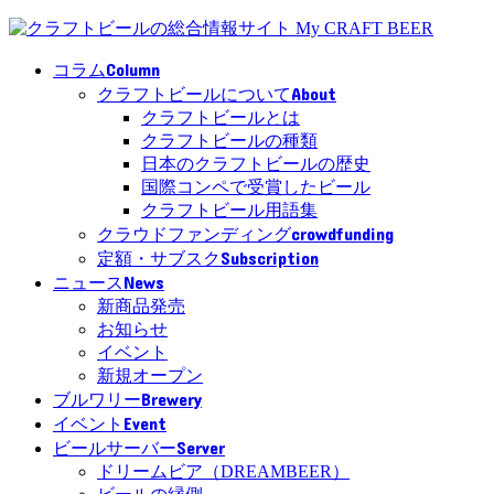
Column
コラム
About
クラフトビールについて
クラフトビールとは
クラフトビールの種類
日本のクラフトビールの歴史
国際コンペで受賞したビール
クラフトビール用語集
crowdfunding
クラウドファンディング
Subscription
定額・サブスク
News
ニュース
新商品発売
お知らせ
イベント
新規オープン
Brewery
ブルワリー
Event
イベント
Server
ビールサーバー
ドリームビア（DREAMBEER）