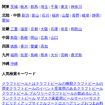
関東
茨城
|
栃木
|
群馬
|
埼玉
|
千葉
|
東京
|
神奈川
北陸・中部
新潟
|
富山
|
石川
|
福井
|
山梨
|
長野
|
岐阜
|
静岡
|
愛知
近畿
三重
|
滋賀
|
京都
|
大阪
|
兵庫
|
奈良
|
和歌山
中国
鳥取
|
島根
|
岡山
|
広島
|
山口
四国
徳島
|
香川
|
愛媛
|
高知
九州
福岡
|
佐賀
|
長崎
|
熊本
|
大分
|
宮崎
|
鹿児島
沖縄
沖縄
人気検索キーワード
クラフトビールとは
クラフトビールの種類
クラフトビールの
歴史
クラフトビールのイベント
受賞歴のあるクラフトビール
クラフトビール ブルワリー
クラフトビールが飲めるレスト
ラン
クラフトビール サブスク
家庭用ビールサーバー
サステ
ナビリティ
アップサイクル
フードロス
ペアリング
おつまみ
料