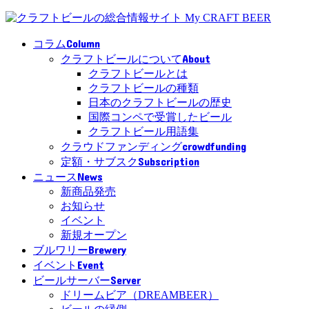
Column
コラム
About
クラフトビールについて
クラフトビールとは
クラフトビールの種類
日本のクラフトビールの歴史
国際コンペで受賞したビール
クラフトビール用語集
crowdfunding
クラウドファンディング
Subscription
定額・サブスク
News
ニュース
新商品発売
お知らせ
イベント
新規オープン
Brewery
ブルワリー
Event
イベント
Server
ビールサーバー
ドリームビア（DREAMBEER）