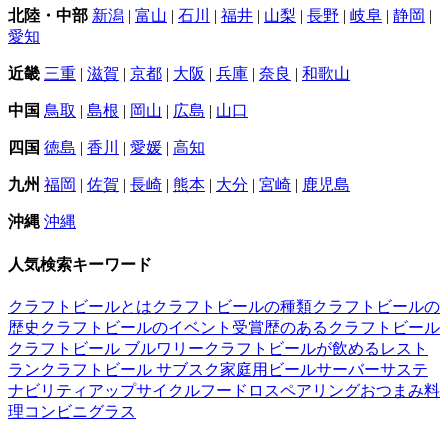
北陸・中部
新潟
|
富山
|
石川
|
福井
|
山梨
|
長野
|
岐阜
|
静岡
|
愛知
近畿
三重
|
滋賀
|
京都
|
大阪
|
兵庫
|
奈良
|
和歌山
中国
鳥取
|
島根
|
岡山
|
広島
|
山口
四国
徳島
|
香川
|
愛媛
|
高知
九州
福岡
|
佐賀
|
長崎
|
熊本
|
大分
|
宮崎
|
鹿児島
沖縄
沖縄
人気検索キーワード
クラフトビールとは
クラフトビールの種類
クラフトビールの
歴史
クラフトビールのイベント
受賞歴のあるクラフトビール
クラフトビール ブルワリー
クラフトビールが飲めるレスト
ラン
クラフトビール サブスク
家庭用ビールサーバー
サステ
ナビリティ
アップサイクル
フードロス
ペアリング
おつまみ
料
理
コンビニ
グラス