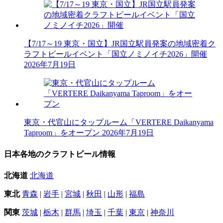
【7/17～19 東京・国立】JR国立駅員発案の地域密着ク
ラフトビールイベント「国立ノミノイチ2026」開催
2026年7月19日
東京・代官山にタップルーム「VERTERE Daikanyama
Taproom」をオープン
2026年7月19日
日本各地のクラフトビール情報
北海道
北海道
東北
青森
|
岩手
|
宮城
|
秋田
|
山形
|
福島
関東
茨城
|
栃木
|
群馬
|
埼玉
|
千葉
|
東京
|
神奈川