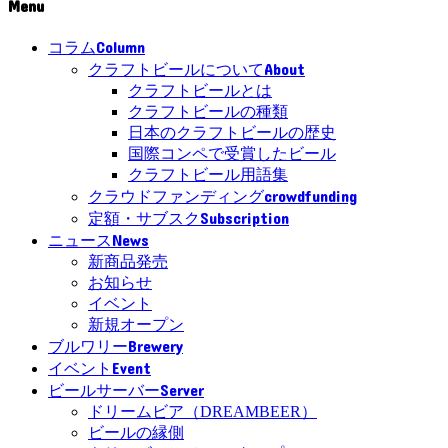
Menu
Column
コラム
About
クラフトビールについて
クラフトビールとは
クラフトビールの種類
日本のクラフトビールの歴史
国際コンペで受賞したビール
クラフトビール用語集
crowdfunding
クラウドファンディング
Subscription
定額・サブスク
News
ニュース
新商品発売
お知らせ
イベント
新規オープン
Brewery
ブルワリー
Event
イベント
Server
ビールサーバー
ドリームビア（DREAMBEER）
ビールの縁側