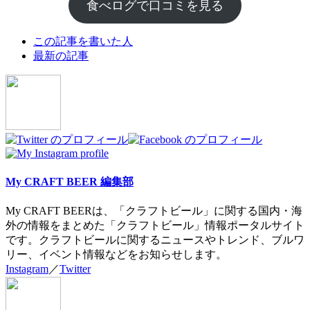
食べログで口コミを見る
The
この記事を書いた人
following
最新の記事
two
tabs
change
content
below.
My CRAFT BEER 編集部
My CRAFT BEERは、「クラフトビール」に関する国内・海
外の情報をまとめた「クラフトビール」情報ポータルサイト
です。クラフトビールに関するニュースやトレンド、ブルワ
リー、イベント情報などをお知らせします。
Instagram
／
Twitter