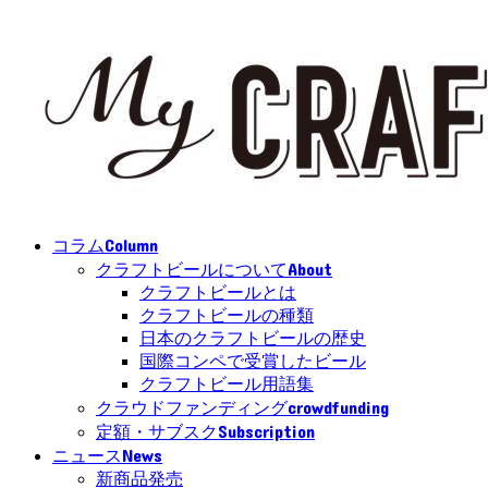
Column
コラム
About
クラフトビールについて
クラフトビールとは
クラフトビールの種類
日本のクラフトビールの歴史
国際コンペで受賞したビール
クラフトビール用語集
crowdfunding
クラウドファンディング
Subscription
定額・サブスク
News
ニュース
新商品発売