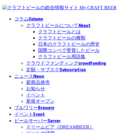
Column
コラム
About
クラフトビールについて
クラフトビールとは
クラフトビールの種類
日本のクラフトビールの歴史
国際コンペで受賞したビール
クラフトビール用語集
crowdfunding
クラウドファンディング
Subscription
定額・サブスク
News
ニュース
新商品発売
お知らせ
イベント
新規オープン
Brewery
ブルワリー
Event
イベント
Server
ビールサーバー
ドリームビア（DREAMBEER）