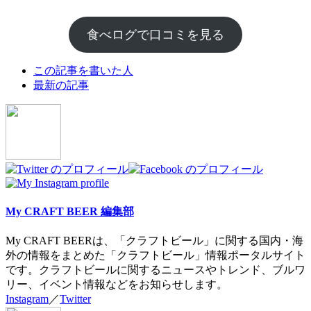
食べログで口コミを見る
The
この記事を書いた人
following
最新の記事
two
tabs
change
content
below.
My CRAFT BEER 編集部
My CRAFT BEERは、「クラフトビール」に関する国内・海
外の情報をまとめた「クラフトビール」情報ポータルサイト
です。クラフトビールに関するニュースやトレンド、ブルワ
リー、イベント情報などをお知らせします。
Instagram
／
Twitter