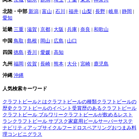
北陸・中部
新潟
|
富山
|
石川
|
福井
|
山梨
|
長野
|
岐阜
|
静岡
|
愛知
近畿
三重
|
滋賀
|
京都
|
大阪
|
兵庫
|
奈良
|
和歌山
中国
鳥取
|
島根
|
岡山
|
広島
|
山口
四国
徳島
|
香川
|
愛媛
|
高知
九州
福岡
|
佐賀
|
長崎
|
熊本
|
大分
|
宮崎
|
鹿児島
沖縄
沖縄
人気検索キーワード
クラフトビールとは
クラフトビールの種類
クラフトビールの
歴史
クラフトビールのイベント
受賞歴のあるクラフトビール
クラフトビール ブルワリー
クラフトビールが飲めるレスト
ラン
クラフトビール サブスク
家庭用ビールサーバー
サステ
ナビリティ
アップサイクル
フードロス
ペアリング
おつまみ
料
理
コンビニ
グラス