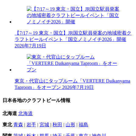
【7/17～19 東京・国立】JR国立駅員発案の地域密着ク
ラフトビールイベント「国立ノミノイチ2026」開催
2026年7月19日
東京・代官山にタップルーム「VERTERE Daikanyama
Taproom」をオープン
2026年7月19日
日本各地のクラフトビール情報
北海道
北海道
東北
青森
|
岩手
|
宮城
|
秋田
|
山形
|
福島
関東
茨城
|
栃木
|
群馬
|
埼玉
|
千葉
|
東京
|
神奈川