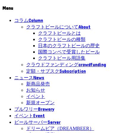
Menu
Column
コラム
About
クラフトビールについて
クラフトビールとは
クラフトビールの種類
日本のクラフトビールの歴史
国際コンペで受賞したビール
クラフトビール用語集
crowdfunding
クラウドファンディング
Subscription
定額・サブスク
News
ニュース
新商品発売
お知らせ
イベント
新規オープン
Brewery
ブルワリー
Event
イベント
Server
ビールサーバー
ドリームビア（DREAMBEER）