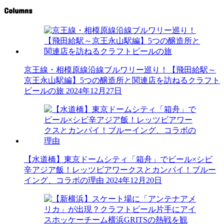
Columns
京王線・相模原線沿線ブルワリー巡り！【飛田給駅～
京王永山駅編】5つの醸造所と関連店を訪ねるクラフト
ビールの旅
2024年12月27日
【水道橋】東京ドームシティ「箱舟」でビール×シビ
辛アジア飯！レッツビアワークスとカンパイ！ブルー
イング、コラボの理由
2024年12月20日