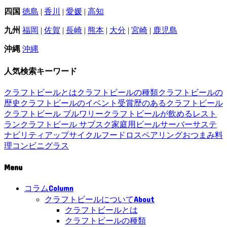
四国
徳島
|
香川
|
愛媛
|
高知
九州
福岡
|
佐賀
|
長崎
|
熊本
|
大分
|
宮崎
|
鹿児島
沖縄
沖縄
人気検索キーワード
クラフトビールとは
クラフトビールの種類
クラフトビールの
歴史
クラフトビールのイベント
受賞歴のあるクラフトビール
クラフトビール ブルワリー
クラフトビールが飲めるレスト
ラン
クラフトビール サブスク
家庭用ビールサーバー
サステ
ナビリティ
アップサイクル
フードロス
ペアリング
おつまみ
料
理
コンビニ
グラス
Menu
Column
コラム
About
クラフトビールについて
クラフトビールとは
クラフトビールの種類