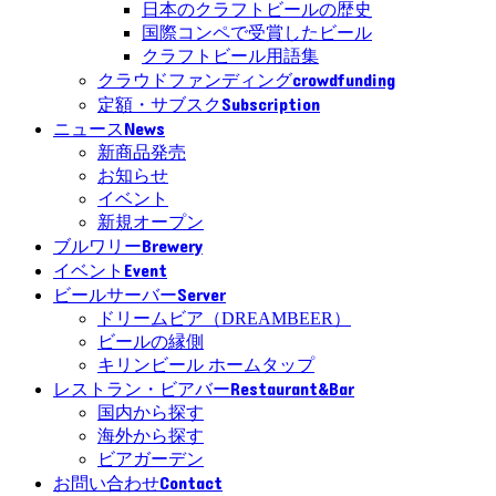
日本のクラフトビールの歴史
国際コンペで受賞したビール
クラフトビール用語集
crowdfunding
クラウドファンディング
Subscription
定額・サブスク
News
ニュース
新商品発売
お知らせ
イベント
新規オープン
Brewery
ブルワリー
Event
イベント
Server
ビールサーバー
ドリームビア（DREAMBEER）
ビールの縁側
キリンビール ホームタップ
Restaurant&Bar
レストラン・ビアバー
国内から探す
海外から探す
ビアガーデン
Contact
お問い合わせ