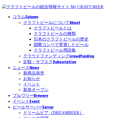
Column
コラム
About
クラフトビールについて
クラフトビールとは
クラフトビールの種類
日本のクラフトビールの歴史
国際コンペで受賞したビール
クラフトビール用語集
crowdfunding
クラウドファンディング
Subscription
定額・サブスク
News
ニュース
新商品発売
お知らせ
イベント
新規オープン
Brewery
ブルワリー
Event
イベント
Server
ビールサーバー
ドリームビア（DREAMBEER）