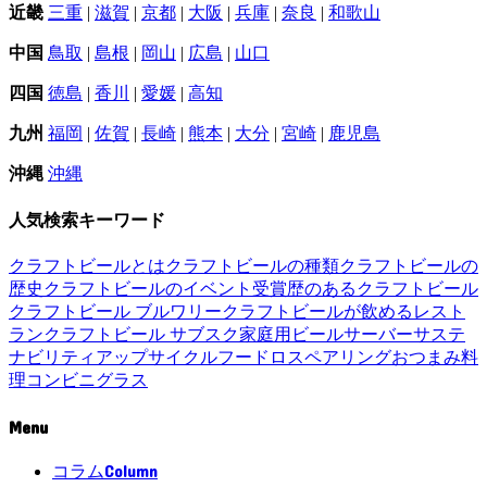
近畿
三重
|
滋賀
|
京都
|
大阪
|
兵庫
|
奈良
|
和歌山
中国
鳥取
|
島根
|
岡山
|
広島
|
山口
四国
徳島
|
香川
|
愛媛
|
高知
九州
福岡
|
佐賀
|
長崎
|
熊本
|
大分
|
宮崎
|
鹿児島
沖縄
沖縄
人気検索キーワード
クラフトビールとは
クラフトビールの種類
クラフトビールの
歴史
クラフトビールのイベント
受賞歴のあるクラフトビール
クラフトビール ブルワリー
クラフトビールが飲めるレスト
ラン
クラフトビール サブスク
家庭用ビールサーバー
サステ
ナビリティ
アップサイクル
フードロス
ペアリング
おつまみ
料
理
コンビニ
グラス
Menu
Column
コラム