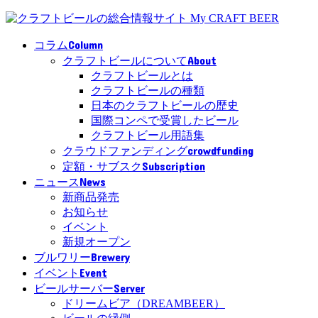
Column
コラム
About
クラフトビールについて
クラフトビールとは
クラフトビールの種類
日本のクラフトビールの歴史
国際コンペで受賞したビール
クラフトビール用語集
crowdfunding
クラウドファンディング
Subscription
定額・サブスク
News
ニュース
新商品発売
お知らせ
イベント
新規オープン
Brewery
ブルワリー
Event
イベント
Server
ビールサーバー
ドリームビア（DREAMBEER）