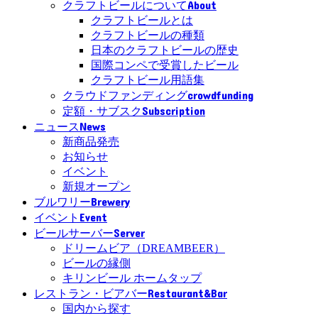
About
クラフトビールについて
クラフトビールとは
クラフトビールの種類
日本のクラフトビールの歴史
国際コンペで受賞したビール
クラフトビール用語集
crowdfunding
クラウドファンディング
Subscription
定額・サブスク
News
ニュース
新商品発売
お知らせ
イベント
新規オープン
Brewery
ブルワリー
Event
イベント
Server
ビールサーバー
ドリームビア（DREAMBEER）
ビールの縁側
キリンビール ホームタップ
Restaurant&Bar
レストラン・ビアバー
国内から探す