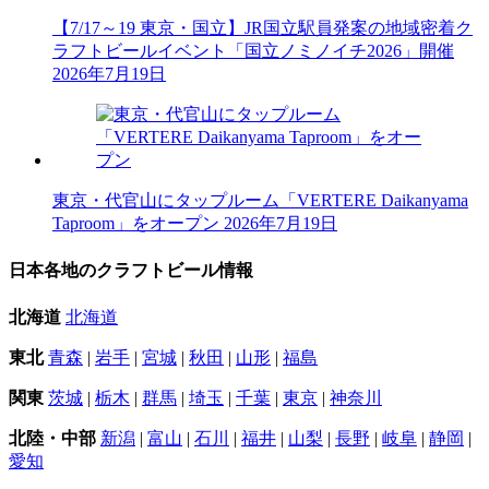
【7/17～19 東京・国立】JR国立駅員発案の地域密着ク
ラフトビールイベント「国立ノミノイチ2026」開催
2026年7月19日
東京・代官山にタップルーム「VERTERE Daikanyama
Taproom」をオープン
2026年7月19日
日本各地のクラフトビール情報
北海道
北海道
東北
青森
|
岩手
|
宮城
|
秋田
|
山形
|
福島
関東
茨城
|
栃木
|
群馬
|
埼玉
|
千葉
|
東京
|
神奈川
北陸・中部
新潟
|
富山
|
石川
|
福井
|
山梨
|
長野
|
岐阜
|
静岡
|
愛知