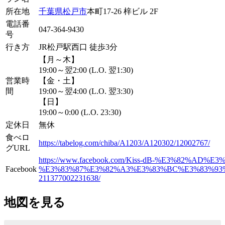
所在地
千葉県
松戸市
本町17-26 梓ビル 2F
電話番
047-364-9430
号
行き方
JR松戸駅西口 徒歩3分
【月～木】
19:00～翌2:00 (L.O. 翌1:30)
営業時
【金・土】
間
19:00～翌4:00 (L.O. 翌3:30)
【日】
19:00～0:00 (L.O. 23:30)
定休日
無休
食べロ
https://tabelog.com/chiba/A1203/A120302/12002767/
グURL
https://www.facebook.com/Kiss-dB-%E3%82%AD%E3
Facebook
%E3%83%87%E3%82%A3%E3%83%BC%E3%83%93
211377002231638/
地図を見る