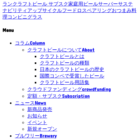
ラン
クラフトビール サブスク
家庭用ビールサーバー
サステ
ナビリティ
アップサイクル
フードロス
ペアリング
おつまみ
料
理
コンビニ
グラス
Menu
Column
コラム
About
クラフトビールについて
クラフトビールとは
クラフトビールの種類
日本のクラフトビールの歴史
国際コンペで受賞したビール
クラフトビール用語集
crowdfunding
クラウドファンディング
Subscription
定額・サブスク
News
ニュース
新商品発売
お知らせ
イベント
新規オープン
Brewery
ブルワリー