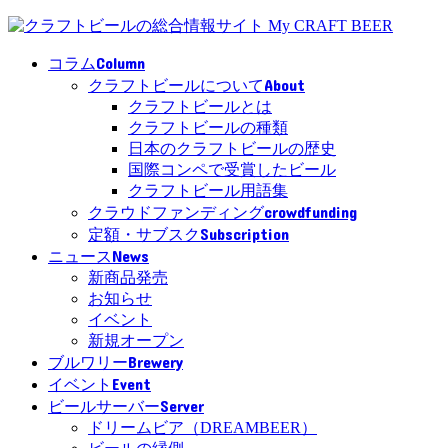
Column
コラム
About
クラフトビールについて
クラフトビールとは
クラフトビールの種類
日本のクラフトビールの歴史
国際コンペで受賞したビール
クラフトビール用語集
crowdfunding
クラウドファンディング
Subscription
定額・サブスク
News
ニュース
新商品発売
お知らせ
イベント
新規オープン
Brewery
ブルワリー
Event
イベント
Server
ビールサーバー
ドリームビア（DREAMBEER）