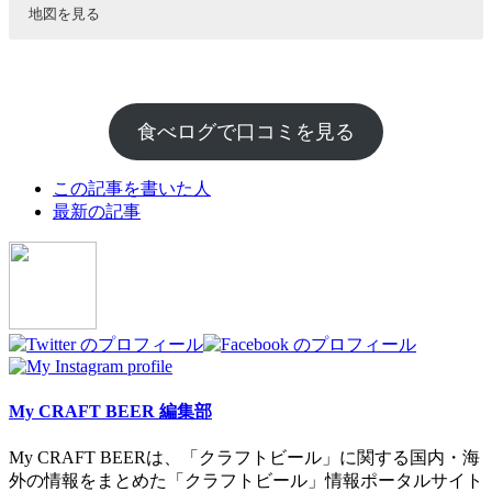
地図を見る
食べログで口コミを見る
The
この記事を書いた人
following
最新の記事
two
tabs
change
content
below.
My CRAFT BEER 編集部
My CRAFT BEERは、「クラフトビール」に関する国内・海
外の情報をまとめた「クラフトビール」情報ポータルサイト