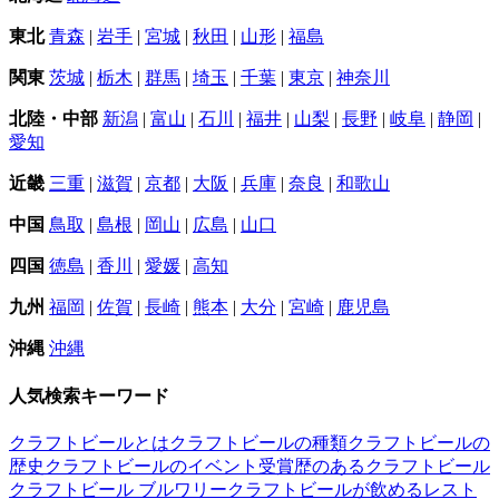
東北
青森
|
岩手
|
宮城
|
秋田
|
山形
|
福島
関東
茨城
|
栃木
|
群馬
|
埼玉
|
千葉
|
東京
|
神奈川
北陸・中部
新潟
|
富山
|
石川
|
福井
|
山梨
|
長野
|
岐阜
|
静岡
|
愛知
近畿
三重
|
滋賀
|
京都
|
大阪
|
兵庫
|
奈良
|
和歌山
中国
鳥取
|
島根
|
岡山
|
広島
|
山口
四国
徳島
|
香川
|
愛媛
|
高知
九州
福岡
|
佐賀
|
長崎
|
熊本
|
大分
|
宮崎
|
鹿児島
沖縄
沖縄
人気検索キーワード
クラフトビールとは
クラフトビールの種類
クラフトビールの
歴史
クラフトビールのイベント
受賞歴のあるクラフトビール
クラフトビール ブルワリー
クラフトビールが飲めるレスト