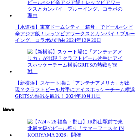
【水道橋】東京ドームシティ「箱舟」でビール×シビ
辛アジア飯！レッツビアワークスとカンパイ！ブルー
イング、コラボの理由
2024年12月20日
【新横浜】スケート場に「アンテナアメリカ」が出
現？クラフトビール片手にアイスホッケーチーム横浜
GRITSの熱戦を観戦！
2024年10月11日
News