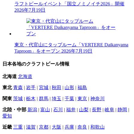
ラフトビールイベント「国立ノミノイチ2026」開催
2026年7月19日
東京・代官山にタップルーム「VERTERE Daikanyama
Taproom」をオープン
2026年7月19日
日本各地のクラフトビール情報
北海道
北海道
東北
青森
|
岩手
|
宮城
|
秋田
|
山形
|
福島
関東
茨城
|
栃木
|
群馬
|
埼玉
|
千葉
|
東京
|
神奈川
北陸・中部
新潟
|
富山
|
石川
|
福井
|
山梨
|
長野
|
岐阜
|
静岡
|
愛知
近畿
三重
|
滋賀
|
京都
|
大阪
|
兵庫
|
奈良
|
和歌山