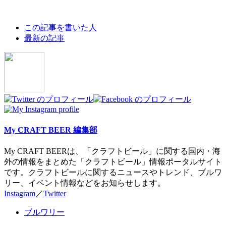
The
この記事を書いた人
following
最新の記事
two
tabs
change
content
below.
My CRAFT BEER 編集部
My CRAFT BEERは、「クラフトビール」に関する国内・海
外の情報をまとめた「クラフトビール」情報ポータルサイト
です。クラフトビールに関するニュースやトレンド、ブルワ
リー、イベント情報などをお知らせします。
Instagram
／
Twitter
ブルワリー