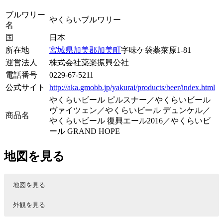
ブルワリー
やくらいブルワリー
名
国
日本
所在地
宮城県
加美郡加美町
字味ケ袋薬莱原1-81
運営法人
株式会社薬楽振興公社
電話番号
0229-67-5211
公式サイト
http://aka.gmobb.jp/yakurai/products/beer/index.html
やくらいビール ピルスナー／やくらいビール
ヴァイツェン／やくらいビール デュンケル／
商品名
やくらいビール 復興エール2016／やくらいビ
ール GRAND HOPE
地図を見る
地図を見る
外観を見る