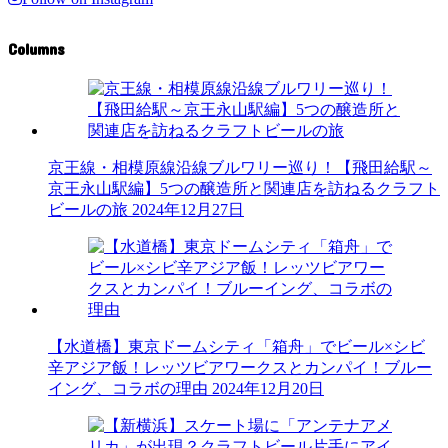
Columns
京王線・相模原線沿線ブルワリー巡り！【飛田給駅～
京王永山駅編】5つの醸造所と関連店を訪ねるクラフト
ビールの旅
2024年12月27日
【水道橋】東京ドームシティ「箱舟」でビール×シビ
辛アジア飯！レッツビアワークスとカンパイ！ブルー
イング、コラボの理由
2024年12月20日