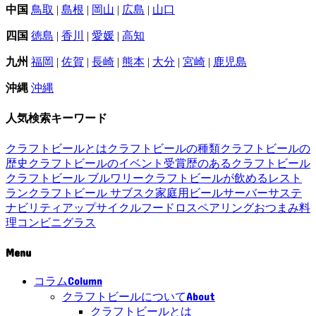
中国
鳥取
|
島根
|
岡山
|
広島
|
山口
四国
徳島
|
香川
|
愛媛
|
高知
九州
福岡
|
佐賀
|
長崎
|
熊本
|
大分
|
宮崎
|
鹿児島
沖縄
沖縄
人気検索キーワード
クラフトビールとは
クラフトビールの種類
クラフトビールの
歴史
クラフトビールのイベント
受賞歴のあるクラフトビール
クラフトビール ブルワリー
クラフトビールが飲めるレスト
ラン
クラフトビール サブスク
家庭用ビールサーバー
サステ
ナビリティ
アップサイクル
フードロス
ペアリング
おつまみ
料
理
コンビニ
グラス
Menu
Column
コラム
About
クラフトビールについて
クラフトビールとは