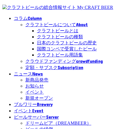
Column
コラム
About
クラフトビールについて
クラフトビールとは
クラフトビールの種類
日本のクラフトビールの歴史
国際コンペで受賞したビール
クラフトビール用語集
crowdfunding
クラウドファンディング
Subscription
定額・サブスク
News
ニュース
新商品発売
お知らせ
イベント
新規オープン
Brewery
ブルワリー
Event
イベント
Server
ビールサーバー
ドリームビア（DREAMBEER）