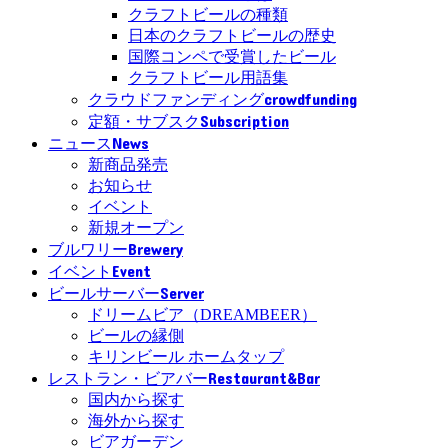
クラフトビールの種類
日本のクラフトビールの歴史
国際コンペで受賞したビール
クラフトビール用語集
crowdfunding
クラウドファンディング
Subscription
定額・サブスク
News
ニュース
新商品発売
お知らせ
イベント
新規オープン
Brewery
ブルワリー
Event
イベント
Server
ビールサーバー
ドリームビア（DREAMBEER）
ビールの縁側
キリンビール ホームタップ
Restaurant&Bar
レストラン・ビアバー
国内から探す
海外から探す
ビアガーデン