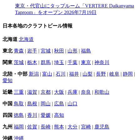
東京・代官山にタップルーム「VERTERE Daikanyama
Taproom」をオープン
2026年7月19日
日本各地のクラフトビール情報
北海道
北海道
東北
青森
|
岩手
|
宮城
|
秋田
|
山形
|
福島
関東
茨城
|
栃木
|
群馬
|
埼玉
|
千葉
|
東京
|
神奈川
北陸・中部
新潟
|
富山
|
石川
|
福井
|
山梨
|
長野
|
岐阜
|
静岡
|
愛知
近畿
三重
|
滋賀
|
京都
|
大阪
|
兵庫
|
奈良
|
和歌山
中国
鳥取
|
島根
|
岡山
|
広島
|
山口
四国
徳島
|
香川
|
愛媛
|
高知
九州
福岡
|
佐賀
|
長崎
|
熊本
|
大分
|
宮崎
|
鹿児島
沖縄
沖縄