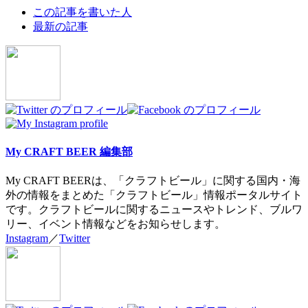
The
この記事を書いた人
following
最新の記事
two
tabs
change
content
below.
My CRAFT BEER 編集部
My CRAFT BEERは、「クラフトビール」に関する国内・海
外の情報をまとめた「クラフトビール」情報ポータルサイト
です。クラフトビールに関するニュースやトレンド、ブルワ
リー、イベント情報などをお知らせします。
Instagram
／
Twitter