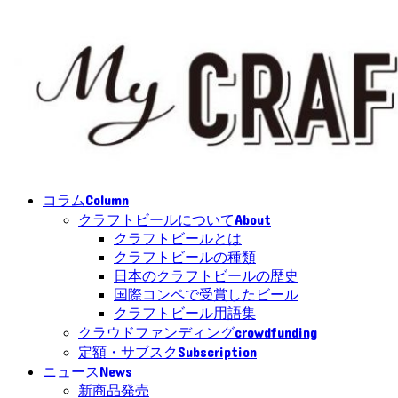
Column
コラム
About
クラフトビールについて
クラフトビールとは
クラフトビールの種類
日本のクラフトビールの歴史
国際コンペで受賞したビール
クラフトビール用語集
crowdfunding
クラウドファンディング
Subscription
定額・サブスク
News
ニュース
新商品発売