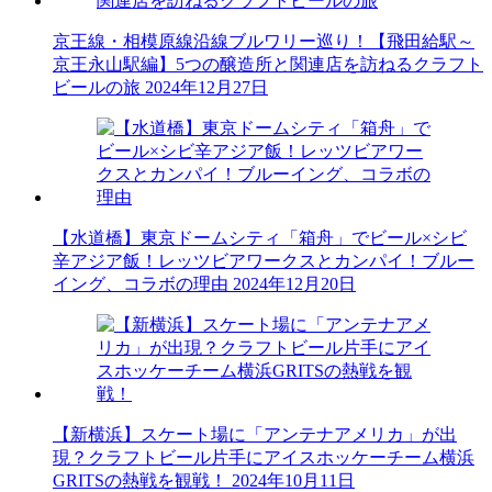
京王線・相模原線沿線ブルワリー巡り！【飛田給駅～
京王永山駅編】5つの醸造所と関連店を訪ねるクラフト
ビールの旅
2024年12月27日
【水道橋】東京ドームシティ「箱舟」でビール×シビ
辛アジア飯！レッツビアワークスとカンパイ！ブルー
イング、コラボの理由
2024年12月20日
【新横浜】スケート場に「アンテナアメリカ」が出
現？クラフトビール片手にアイスホッケーチーム横浜
GRITSの熱戦を観戦！
2024年10月11日