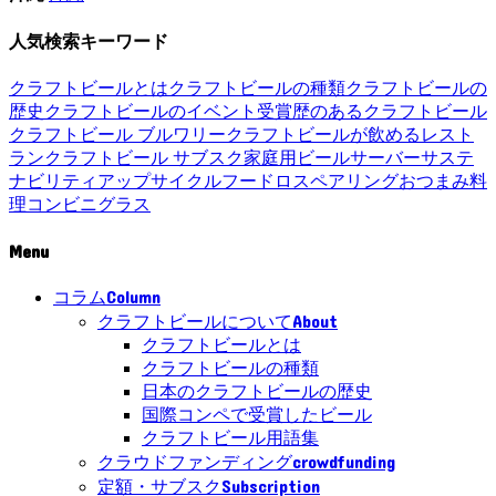
人気検索キーワード
クラフトビールとは
クラフトビールの種類
クラフトビールの
歴史
クラフトビールのイベント
受賞歴のあるクラフトビール
クラフトビール ブルワリー
クラフトビールが飲めるレスト
ラン
クラフトビール サブスク
家庭用ビールサーバー
サステ
ナビリティ
アップサイクル
フードロス
ペアリング
おつまみ
料
理
コンビニ
グラス
Menu
Column
コラム
About
クラフトビールについて
クラフトビールとは
クラフトビールの種類
日本のクラフトビールの歴史
国際コンペで受賞したビール
クラフトビール用語集
crowdfunding
クラウドファンディング
Subscription
定額・サブスク