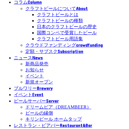
Column
コラム
About
クラフトビールについて
クラフトビールとは
クラフトビールの種類
日本のクラフトビールの歴史
国際コンペで受賞したビール
クラフトビール用語集
crowdfunding
クラウドファンディング
Subscription
定額・サブスク
News
ニュース
新商品発売
お知らせ
イベント
新規オープン
Brewery
ブルワリー
Event
イベント
Server
ビールサーバー
ドリームビア（DREAMBEER）
ビールの縁側
キリンビール ホームタップ
Restaurant&Bar
レストラン・ビアバー