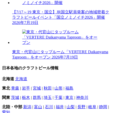
【7/17～19 東京・国立】JR国立駅員発案の地域密着ク
ラフトビールイベント「国立ノミノイチ2026」開催
2026年7月19日
東京・代官山にタップルーム「VERTERE Daikanyama
Taproom」をオープン
2026年7月19日
日本各地のクラフトビール情報
北海道
北海道
東北
青森
|
岩手
|
宮城
|
秋田
|
山形
|
福島
関東
茨城
|
栃木
|
群馬
|
埼玉
|
千葉
|
東京
|
神奈川
北陸・中部
新潟
|
富山
|
石川
|
福井
|
山梨
|
長野
|
岐阜
|
静岡
|
愛知