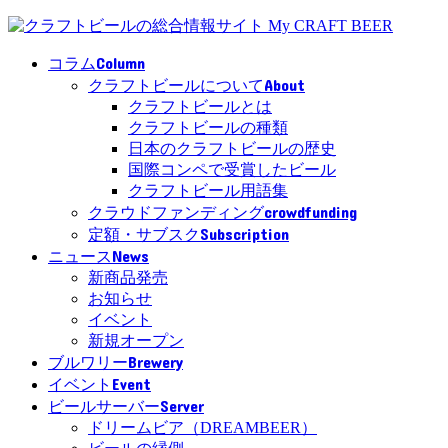
Column
コラム
About
クラフトビールについて
クラフトビールとは
クラフトビールの種類
日本のクラフトビールの歴史
国際コンペで受賞したビール
クラフトビール用語集
crowdfunding
クラウドファンディング
Subscription
定額・サブスク
News
ニュース
新商品発売
お知らせ
イベント
新規オープン
Brewery
ブルワリー
Event
イベント
Server
ビールサーバー
ドリームビア（DREAMBEER）