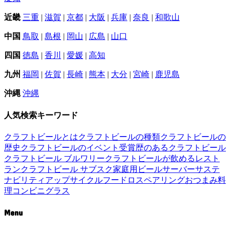
近畿
三重
|
滋賀
|
京都
|
大阪
|
兵庫
|
奈良
|
和歌山
中国
鳥取
|
島根
|
岡山
|
広島
|
山口
四国
徳島
|
香川
|
愛媛
|
高知
九州
福岡
|
佐賀
|
長崎
|
熊本
|
大分
|
宮崎
|
鹿児島
沖縄
沖縄
人気検索キーワード
クラフトビールとは
クラフトビールの種類
クラフトビールの
歴史
クラフトビールのイベント
受賞歴のあるクラフトビール
クラフトビール ブルワリー
クラフトビールが飲めるレスト
ラン
クラフトビール サブスク
家庭用ビールサーバー
サステ
ナビリティ
アップサイクル
フードロス
ペアリング
おつまみ
料
理
コンビニ
グラス
Menu