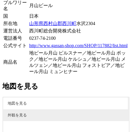
ブルワリー
月山ビール
名
国
日本
所在地
山形県
西村山郡西川町
水沢2304
運営法人
西川町総合開発株式会社
電話番号
0237-74-2100
公式サイト
http://www.gassan-shop.com/SHOP/117882/list.html
地ビール月山 ピルスナー／地ビール月山 ポッ
ク／地ビール月山 ケルシュ／地ビール月山 メ
商品名
ルツェン／地ビール月山 フォストビア／地ビ
ール月山 ミュンヒナー
地図を見る
地図を見る
外観を見る