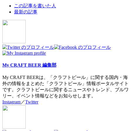
The
この記事を書いた人
following
最新の記事
two
tabs
change
content
below.
My CRAFT BEER 編集部
My CRAFT BEERは、「クラフトビール」に関する国内・海
外の情報をまとめた「クラフトビール」情報ポータルサイト
です。クラフトビールに関するニュースやトレンド、ブルワ
リー、イベント情報などをお知らせします。
Instagram
／
Twitter