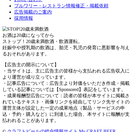
ブルワリー・レストラン情報修正・掲載依頼
広告掲載のご案内
採用情報
お酒は20歳になってから
ストップ！20歳未満飲酒・飲酒運転。
妊娠中や授乳期の飲酒は、胎児・乳児の発育に悪影響を与え
るおそれがあります。
【広告主の開示について】
・当サイトは、主に広告主の皆様から支払われる広告収入に
より運営が成り立っています。
・記事広告について：広告主より対価をいただき作成・掲載
している記事については【Sponsored】表記をしています。
・成果報酬型広告について：読者の皆様が本サイトに掲載さ
れているテキスト・画像リンクを経由してリンク先サイトの
運営主体が設定した一定の成果地点（製品・サービスの申
込・予約・購入など）に到達した場合、本サイトに報酬が支
払われることがあります。
©
クラフトビールの総合情報サイト My CRAFT BEER