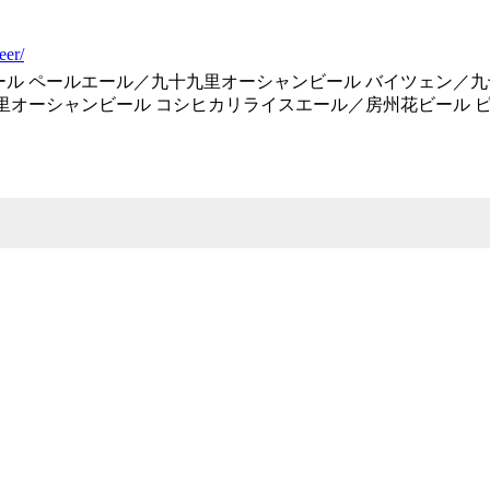
eer/
ール ペールエール／九十九里オーシャンビール バイツェン／
里オーシャンビール コシヒカリライスエール／房州花ビール 