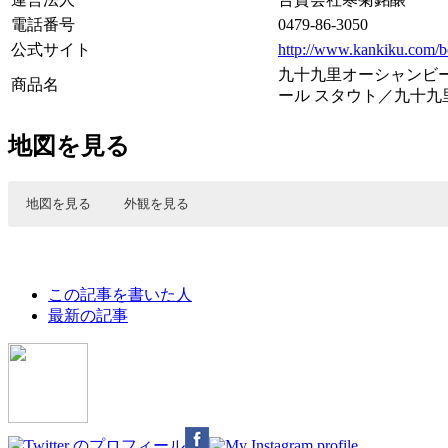
電話番号
0479-86-3050
公式サイト
http://www.kankiku.com/b
九十九里オーシャンビ
商品名
ール スタウト／九十九
地図を見る
地図を見る
外観を見る
The
この記事を書いた人
following
最新の記事
two
tabs
change
content
below.