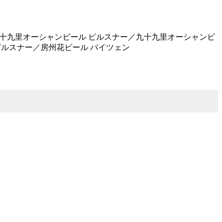
九十九里オーシャンビール ピルスナー／九十九里オーシャンビ
ピルスナー／房州花ビール バイツェン