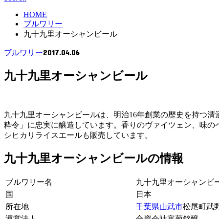
HOME
ブルワリー
九十九里オーシャンビール
2017.04.06
ブルワリー
九十九里オーシャンビール
九十九里オーシャンビールは、明治16年創業の歴史を持つ
粋令」に忠実に醸造しています。香りのヴァイツェン、味の
シヒカリライスエールも販売しています。
九十九里オーシャンビールの情報
ブルワリー名
九十九里オーシャンビ
国
日本
所在地
千葉県
山武市
松尾町武野
運営法人
合資会社寒菊銘醸