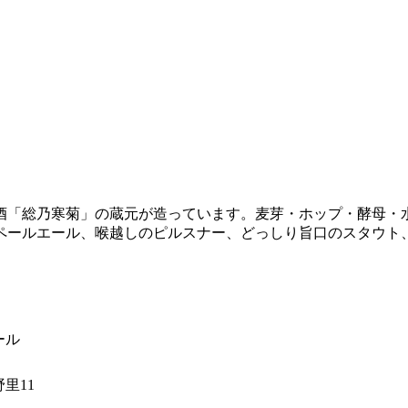
清酒「総乃寒菊」の蔵元が造っています。麦芽・ホップ・酵母・
ペールエール、喉越しのピルスナー、どっしり旨口のスタウト
ール
里11