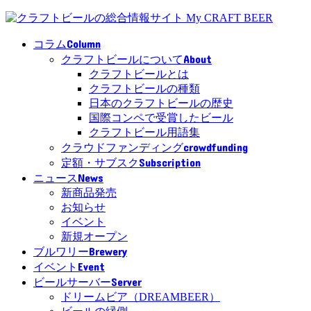
Column
コラム
About
クラフトビールについて
クラフトビールとは
クラフトビールの種類
日本のクラフトビールの歴史
国際コンペで受賞したビール
クラフトビール用語集
crowdfunding
クラウドファンディング
Subscription
定額・サブスク
News
ニュース
新商品発売
お知らせ
イベント
新規オープン
Brewery
ブルワリー
Event
イベント
Server
ビールサーバー
ドリームビア（DREAMBEER）