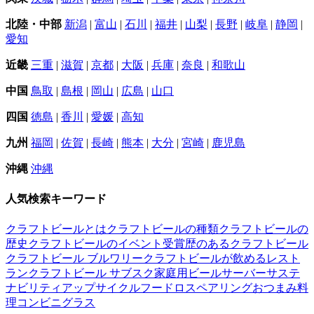
北陸・中部
新潟
|
富山
|
石川
|
福井
|
山梨
|
長野
|
岐阜
|
静岡
|
愛知
近畿
三重
|
滋賀
|
京都
|
大阪
|
兵庫
|
奈良
|
和歌山
中国
鳥取
|
島根
|
岡山
|
広島
|
山口
四国
徳島
|
香川
|
愛媛
|
高知
九州
福岡
|
佐賀
|
長崎
|
熊本
|
大分
|
宮崎
|
鹿児島
沖縄
沖縄
人気検索キーワード
クラフトビールとは
クラフトビールの種類
クラフトビールの
歴史
クラフトビールのイベント
受賞歴のあるクラフトビール
クラフトビール ブルワリー
クラフトビールが飲めるレスト
ラン
クラフトビール サブスク
家庭用ビールサーバー
サステ
ナビリティ
アップサイクル
フードロス
ペアリング
おつまみ
料
理
コンビニ
グラス