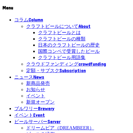
Menu
Column
コラム
About
クラフトビールについて
クラフトビールとは
クラフトビールの種類
日本のクラフトビールの歴史
国際コンペで受賞したビール
クラフトビール用語集
crowdfunding
クラウドファンディング
Subscription
定額・サブスク
News
ニュース
新商品発売
お知らせ
イベント
新規オープン
Brewery
ブルワリー
Event
イベント
Server
ビールサーバー
ドリームビア（DREAMBEER）