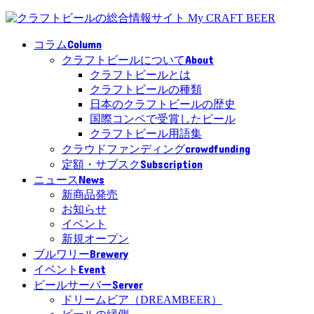
Column
コラム
About
クラフトビールについて
クラフトビールとは
クラフトビールの種類
日本のクラフトビールの歴史
国際コンペで受賞したビール
クラフトビール用語集
crowdfunding
クラウドファンディング
Subscription
定額・サブスク
News
ニュース
新商品発売
お知らせ
イベント
新規オープン
Brewery
ブルワリー
Event
イベント
Server
ビールサーバー
ドリームビア（DREAMBEER）