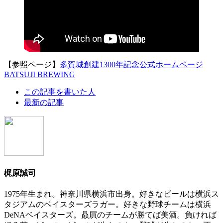
【参照ページ】
多賀城創建1300年記念公式ホームページ
BATSUJI BREWING
The
この記事を書いた人
following
最新の記事
two
tabs
change
content
below.
梶原誠司
1975年生まれ。神奈川県横浜市出身。好きなビールは横浜ス
タジアムのベイスターズラガー。好きな野球チームは横浜
DeNAベイスターズ。贔屓のチームが勝てば美酒。負ければ