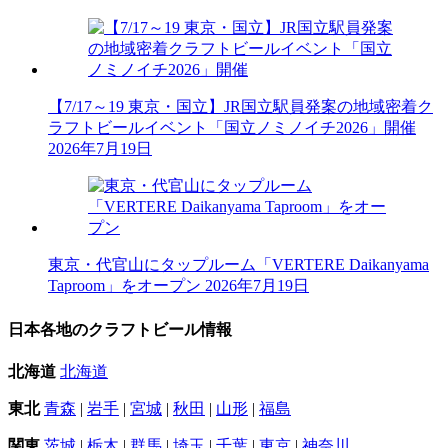
【7/17～19 東京・国立】JR国立駅員発案の地域密着ク
ラフトビールイベント「国立ノミノイチ2026」開催
2026年7月19日
東京・代官山にタップルーム「VERTERE Daikanyama
Taproom」をオープン
2026年7月19日
日本各地のクラフトビール情報
北海道
北海道
東北
青森
|
岩手
|
宮城
|
秋田
|
山形
|
福島
関東
茨城
|
栃木
|
群馬
|
埼玉
|
千葉
|
東京
|
神奈川