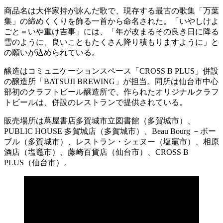
商品名は大伴家持が詠んだ歌で、現存する最古の歌集「万葉
集」の締めくくりを飾る一首から命名された。「いやしけよ
ごと＝いや重け吉事」には、「年が改まるその良き日に降る
雪のように、良いこともたくさん降り積もりますように」と
の願いが込められている。
醸造はコミュニケーションスペース「CROSS B PLUS」併設
の醸造所「BATSUJI BREWING」が担当。同所は仙台市中心
部初のクラフトビール醸造所で、作られたオリジナルクラフ
トビールは、併設のレストランで提供されている。
販売場所は蔦屋書店多賀城市立図書館（多賀城市）、
PUBLIC HOUSE 多賀城店（多賀城市）、Beau Bourg －ボー
ブル（多賀城市）、レストラン・シェヌー（塩竈市）、相原
酒店（塩竈市）、藤崎百貨店（仙台市）、CROSS B
PLUS（仙台市）。