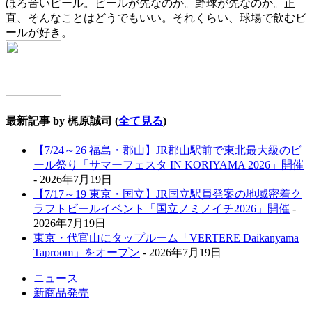
ほろ苦いビール。ビールが先なのか。野球が先なのか。正
直、そんなことはどうでもいい。それくらい、球場で飲むビ
ールが好き。
最新記事 by 梶原誠司
(
全て見る
)
【7/24～26 福島・郡山】JR郡山駅前で東北最大級のビ
ール祭り「サマーフェスタ IN KORIYAMA 2026」開催
- 2026年7月19日
【7/17～19 東京・国立】JR国立駅員発案の地域密着ク
ラフトビールイベント「国立ノミノイチ2026」開催
-
2026年7月19日
東京・代官山にタップルーム「VERTERE Daikanyama
Taproom」をオープン
- 2026年7月19日
ニュース
新商品発売