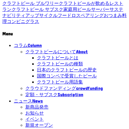
クラフトビール ブルワリー
クラフトビールが飲めるレスト
ラン
クラフトビール サブスク
家庭用ビールサーバー
サステ
ナビリティ
アップサイクル
フードロス
ペアリング
おつまみ
料
理
コンビニ
グラス
Menu
Column
コラム
About
クラフトビールについて
クラフトビールとは
クラフトビールの種類
日本のクラフトビールの歴史
国際コンペで受賞したビール
クラフトビール用語集
crowdfunding
クラウドファンディング
Subscription
定額・サブスク
News
ニュース
新商品発売
お知らせ
イベント
新規オープン