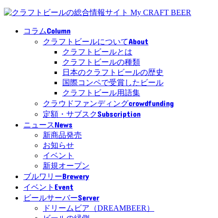
Column
コラム
About
クラフトビールについて
クラフトビールとは
クラフトビールの種類
日本のクラフトビールの歴史
国際コンペで受賞したビール
クラフトビール用語集
crowdfunding
クラウドファンディング
Subscription
定額・サブスク
News
ニュース
新商品発売
お知らせ
イベント
新規オープン
Brewery
ブルワリー
Event
イベント
Server
ビールサーバー
ドリームビア（DREAMBEER）