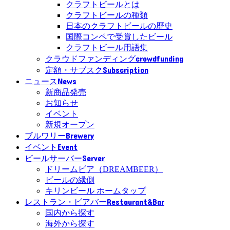
クラフトビールとは
クラフトビールの種類
日本のクラフトビールの歴史
国際コンペで受賞したビール
クラフトビール用語集
crowdfunding
クラウドファンディング
Subscription
定額・サブスク
News
ニュース
新商品発売
お知らせ
イベント
新規オープン
Brewery
ブルワリー
Event
イベント
Server
ビールサーバー
ドリームビア（DREAMBEER）
ビールの縁側
キリンビール ホームタップ
Restaurant&Bar
レストラン・ビアバー
国内から探す
海外から探す