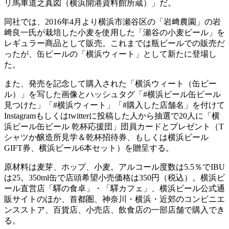
リ馬車道之真図（横浜開港資料館所蔵）」だ。
同社では、2016年4月より横浜市瀬谷区の「岩﨑農園」の岩
﨑良一氏が栽培した小麦を使用した「瀬谷の小麦ビール」を
レギュラー商品として販売。これまでは瓶ビールでの販売だ
ったが、缶ビールの「横浜ウィート」として新たに登場し
た。
また、発売を記念して購入された「横浜ウィート（缶ビー
ル）」を写した画像とハッシュタグ「#横浜ビール缶ビール
見つけた」「#横浜ウィート」「#購入した店舗名」を付けて
Instagramもしくはtwitterに投稿した人から抽選で20人に「横
浜ビール缶ビール 乾杯応援団」団員カードとプレゼント（T
シャツか醸造所見学＆乾杯招待券、もしくは横浜ビール
GIFT券、横浜ビール6本セット）を贈呈する。
原材料は麦芽、ホップ、小麦。アルコール度数は5.5％でIBU
は25。350ml缶で店頭希望小売価格は350円（税込）。横浜ビ
ール直営店「驛の食卓」・「驛カフェ」、横浜ビール公式通
販サイトのほか、首都圏、神奈川・横浜・近郊のコンビニエ
ンスストア、百貨店、小売店、飲食店の一部店舗で購入でき
る。