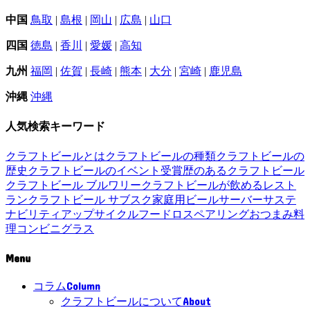
中国
鳥取
|
島根
|
岡山
|
広島
|
山口
四国
徳島
|
香川
|
愛媛
|
高知
九州
福岡
|
佐賀
|
長崎
|
熊本
|
大分
|
宮崎
|
鹿児島
沖縄
沖縄
人気検索キーワード
クラフトビールとは
クラフトビールの種類
クラフトビールの
歴史
クラフトビールのイベント
受賞歴のあるクラフトビール
クラフトビール ブルワリー
クラフトビールが飲めるレスト
ラン
クラフトビール サブスク
家庭用ビールサーバー
サステ
ナビリティ
アップサイクル
フードロス
ペアリング
おつまみ
料
理
コンビニ
グラス
Menu
Column
コラム
About
クラフトビールについて