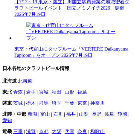
【7/17～19 東京・国立】JR国立駅員発案の地域密着ク
ラフトビールイベント「国立ノミノイチ2026」開催
2026年7月19日
東京・代官山にタップルーム「VERTERE Daikanyama
Taproom」をオープン
2026年7月19日
日本各地のクラフトビール情報
北海道
北海道
東北
青森
|
岩手
|
宮城
|
秋田
|
山形
|
福島
関東
茨城
|
栃木
|
群馬
|
埼玉
|
千葉
|
東京
|
神奈川
北陸・中部
新潟
|
富山
|
石川
|
福井
|
山梨
|
長野
|
岐阜
|
静岡
|
愛知
近畿
三重
|
滋賀
|
京都
|
大阪
|
兵庫
|
奈良
|
和歌山