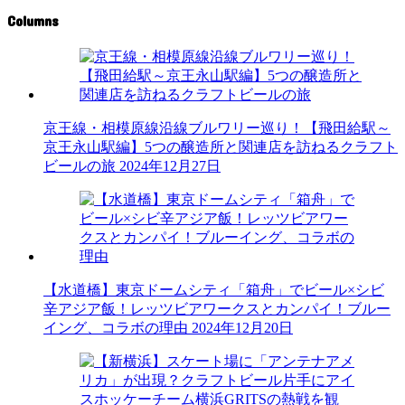
Columns
京王線・相模原線沿線ブルワリー巡り！【飛田給駅～
京王永山駅編】5つの醸造所と関連店を訪ねるクラフト
ビールの旅
2024年12月27日
【水道橋】東京ドームシティ「箱舟」でビール×シビ
辛アジア飯！レッツビアワークスとカンパイ！ブルー
イング、コラボの理由
2024年12月20日