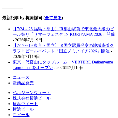
最新記事 by 梶原誠司
(
全て見る
)
【7/24～26 福島・郡山】JR郡山駅前で東北最大級のビ
ール祭り「サマーフェスタ IN KORIYAMA 2026」開催
- 2026年7月19日
【7/17～19 東京・国立】JR国立駅員発案の地域密着ク
ラフトビールイベント「国立ノミノイチ2026」開催
-
2026年7月19日
東京・代官山にタップルーム「VERTERE Daikanyama
Taproom」をオープン
- 2026年7月19日
ニュース
新商品発売
ベルジャンウィート
株式会社横浜ビール
横浜ウィート
横浜ビール
白ビール