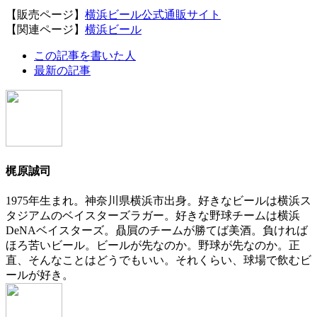
【販売ページ】
横浜ビール公式通販サイト
【関連ページ】
横浜ビール
The
この記事を書いた人
following
最新の記事
two
tabs
change
content
below.
梶原誠司
1975年生まれ。神奈川県横浜市出身。好きなビールは横浜ス
タジアムのベイスターズラガー。好きな野球チームは横浜
DeNAベイスターズ。贔屓のチームが勝てば美酒。負ければ
ほろ苦いビール。ビールが先なのか。野球が先なのか。正
直、そんなことはどうでもいい。それくらい、球場で飲むビ
ールが好き。