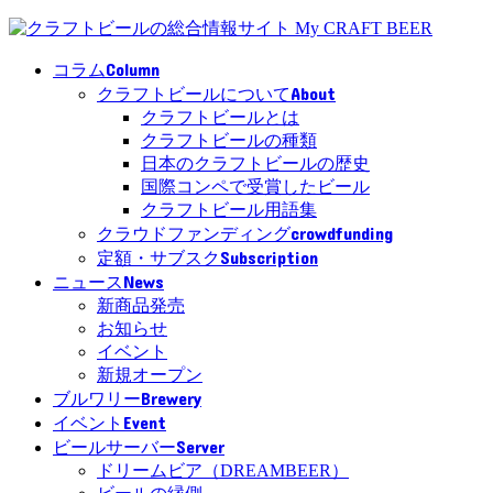
Column
コラム
About
クラフトビールについて
クラフトビールとは
クラフトビールの種類
日本のクラフトビールの歴史
国際コンペで受賞したビール
クラフトビール用語集
crowdfunding
クラウドファンディング
Subscription
定額・サブスク
News
ニュース
新商品発売
お知らせ
イベント
新規オープン
Brewery
ブルワリー
Event
イベント
Server
ビールサーバー
ドリームビア（DREAMBEER）