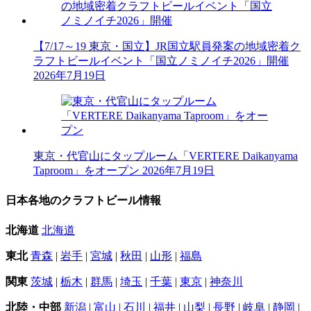
【7/17～19 東京・国立】JR国立駅員発案の地域密着ク
ラフトビールイベント「国立ノミノイチ2026」開催
2026年7月19日
東京・代官山にタップルーム「VERTERE Daikanyama
Taproom」をオープン
2026年7月19日
日本各地のクラフトビール情報
北海道
北海道
東北
青森
|
岩手
|
宮城
|
秋田
|
山形
|
福島
関東
茨城
|
栃木
|
群馬
|
埼玉
|
千葉
|
東京
|
神奈川
北陸・中部
新潟
|
富山
|
石川
|
福井
|
山梨
|
長野
|
岐阜
|
静岡
|