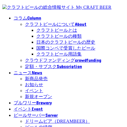
Column
コラム
About
クラフトビールについて
クラフトビールとは
クラフトビールの種類
日本のクラフトビールの歴史
国際コンペで受賞したビール
クラフトビール用語集
crowdfunding
クラウドファンディング
Subscription
定額・サブスク
News
ニュース
新商品発売
お知らせ
イベント
新規オープン
Brewery
ブルワリー
Event
イベント
Server
ビールサーバー
ドリームビア（DREAMBEER）