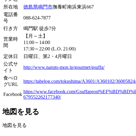
所在地
徳島県
鳴門市
撫養町南浜東浜667
電話番
088-624-7877
号
行き方
鳴門駅 徒歩7分
【月～土】
営業時
11:00～14:00
間
17:30～22:00 (L.O. 21:00)
定休日
日曜日、第2・4月曜日
公式サ
http://www.naruto-mon.jp/gourmet/gsuffa/
イト
食べロ
https://tabelog.com/tokushima/A3601/A360102/36005824
グURL
https://www.facebook.com/Gsuffaprost%
Facebook
679552262177340/
地図を見る
地図を見る