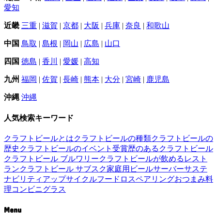
愛知
近畿
三重
|
滋賀
|
京都
|
大阪
|
兵庫
|
奈良
|
和歌山
中国
鳥取
|
島根
|
岡山
|
広島
|
山口
四国
徳島
|
香川
|
愛媛
|
高知
九州
福岡
|
佐賀
|
長崎
|
熊本
|
大分
|
宮崎
|
鹿児島
沖縄
沖縄
人気検索キーワード
クラフトビールとは
クラフトビールの種類
クラフトビールの
歴史
クラフトビールのイベント
受賞歴のあるクラフトビール
クラフトビール ブルワリー
クラフトビールが飲めるレスト
ラン
クラフトビール サブスク
家庭用ビールサーバー
サステ
ナビリティ
アップサイクル
フードロス
ペアリング
おつまみ
料
理
コンビニ
グラス
Menu