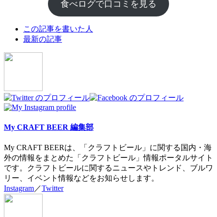
食べログで口コミを見る
The
この記事を書いた人
following
最新の記事
two
tabs
change
content
below.
My CRAFT BEER 編集部
My CRAFT BEERは、「クラフトビール」に関する国内・海
外の情報をまとめた「クラフトビール」情報ポータルサイト
です。クラフトビールに関するニュースやトレンド、ブルワ
リー、イベント情報などをお知らせします。
Instagram
／
Twitter