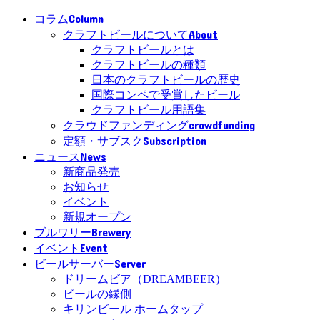
Column
コラム
About
クラフトビールについて
クラフトビールとは
クラフトビールの種類
日本のクラフトビールの歴史
国際コンペで受賞したビール
クラフトビール用語集
crowdfunding
クラウドファンディング
Subscription
定額・サブスク
News
ニュース
新商品発売
お知らせ
イベント
新規オープン
Brewery
ブルワリー
Event
イベント
Server
ビールサーバー
ドリームビア（DREAMBEER）
ビールの縁側
キリンビール ホームタップ